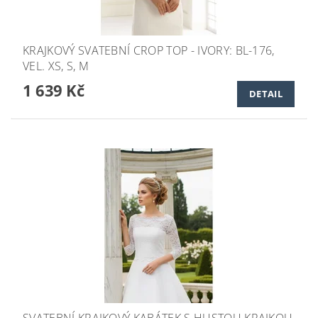
KRAJKOVÝ SVATEBNÍ CROP TOP - IVORY: BL-176,
VEL. XS, S, M
1 639 Kč
DETAIL
SVATEBNÍ KRAJKOVÝ KABÁTEK S HUSTOU KRAJKOU