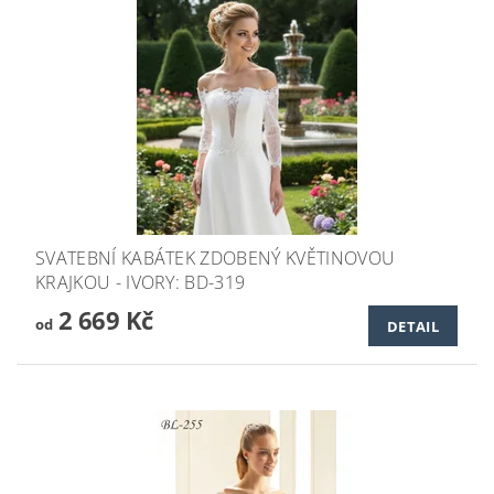
SVATEBNÍ KABÁTEK ZDOBENÝ KVĚTINOVOU
KRAJKOU - IVORY: BD-319
2 669 Kč
od
DETAIL