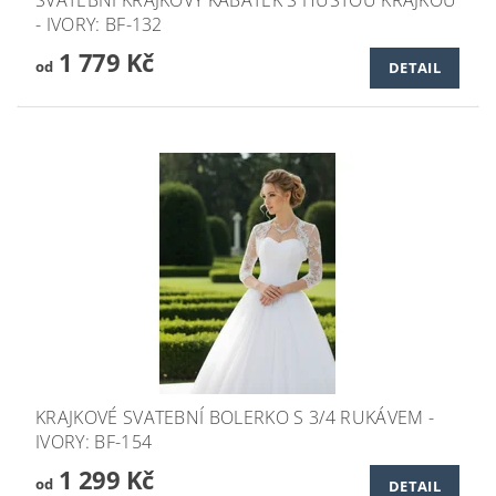
- IVORY: BF-132
1 779 Kč
od
DETAIL
KRAJKOVÉ SVATEBNÍ BOLERKO S 3/4 RUKÁVEM -
IVORY: BF-154
1 299 Kč
od
DETAIL