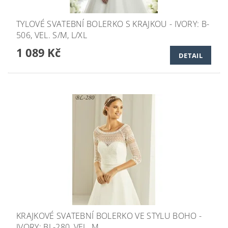
TYLOVÉ SVATEBNÍ BOLERKO S KRAJKOU - IVORY: B-
506, VEL. S/M, L/XL
1 089 Kč
DETAIL
KRAJKOVÉ SVATEBNÍ BOLERKO VE STYLU BOHO -
IVORY: BL-280, VEL. M