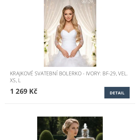
KRAJKOVÉ SVATEBNÍ BOLERKO - IVORY: BF-29, VEL.
XS, L
1 269 Kč
DETAIL