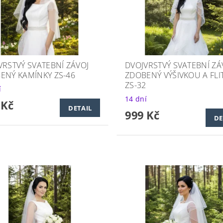
VRSTVÝ SVATEBNÍ ZÁVOJ
DVOJVRSTVÝ SVATEBNÍ ZÁ
ENÝ KAMÍNKY ZS-46
ZDOBENÝ VÝŠIVKOU A FLI
ZS-32
í
14 dní
 Kč
DETAIL
999 Kč
DE