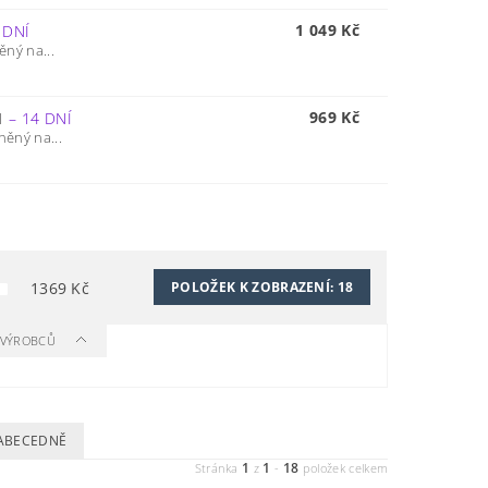
1 049 Kč
 DNÍ
ěný na...
969 Kč
81
–
14 DNÍ
něný na...
1369
Kč
POLOŽEK K ZOBRAZENÍ:
18
A VÝROBCŮ
ABECEDNĚ
1
1
18
Stránka
z
-
položek celkem