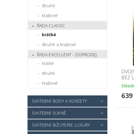
dlouhé
krajkové
ŘADA CLASSIC
krátké
dlouhé a krajkové
ŘADA EXCELLENT - DOPRODEJ
krátké
DVOJ
dlouhé
BEZ 
krajkové
Skla
639
SVATEBNÍ BODY A KORZETY
SVATEBNÍ SUKNĚ
SVATEBNÍ BIŽUTERIE LUXURY