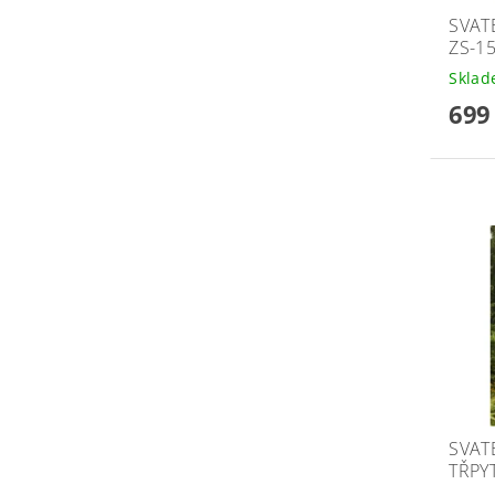
SVAT
ZS-1
Skla
699
SVAT
TŘPY