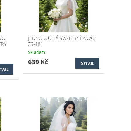
VOJ
JEDNODUCHÝ SVATEBNÍ ZÁVOJ
TRY
ZS-181
Skladem
639 Kč
DETAIL
TAIL