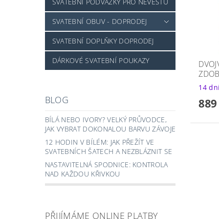
SVATEBNÍ PODVAZKY PRO NEVĚSTU
SVATEBNÍ OBUV - DOPRODEJ
SVATEBNÍ DOPLŇKY DOPRODEJ
DÁRKOVÉ SVATEBNÍ POUKAZY
DVOJ
ZDOB
14 dn
BLOG
889
BÍLÁ NEBO IVORY? VELKÝ PRŮVODCE,
JAK VYBRAT DOKONALOU BARVU ZÁVOJE
12 HODIN V BÍLÉM: JAK PŘEŽÍT VE
SVATEBNÍCH ŠATECH A NEZBLÁZNIT SE
NASTAVITELNÁ SPODNICE: KONTROLA
NAD KAŽDOU KŘIVKOU
PŘIJÍMÁME ONLINE PLATBY