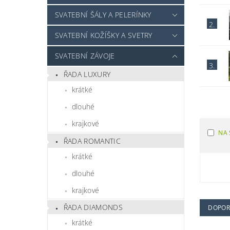
SVATEBNÍ ŠÁLY A PELERÍNKY
2.
SVATEBNÍ KOŽÍŠKY A SVETRY
SVATEBNÍ ZÁVOJE
3.
ŘADA LUXURY
krátké
dlouhé
krajkové
NA 
ŘADA ROMANTIC
krátké
dlouhé
krajkové
ŘADA DIAMONDS
DOPOR
krátké