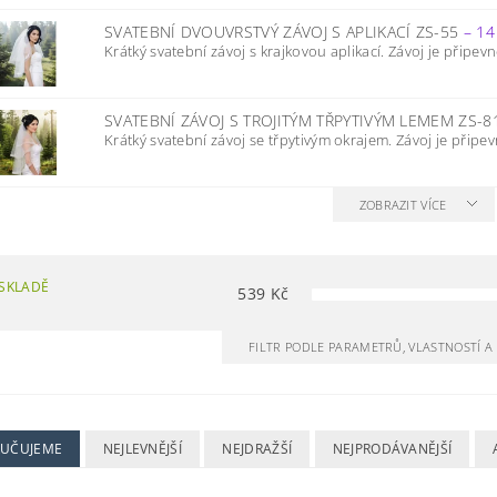
SVATEBNÍ DVOUVRSTVÝ ZÁVOJ S APLIKACÍ ZS-55
–
14
Krátký svatební závoj s krajkovou aplikací. Závoj je připevn
SVATEBNÍ ZÁVOJ S TROJITÝM TŘPYTIVÝM LEMEM ZS-
Krátký svatební závoj se třpytivým okrajem. Závoj je připev
ZOBRAZIT VÍCE
SKLADĚ
539
Kč
FILTR PODLE PARAMETRŮ, VLASTNOSTÍ 
UČUJEME
NEJLEVNĚJŠÍ
NEJDRAŽŠÍ
NEJPRODÁVANĚJŠÍ