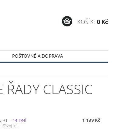
KOŠÍK:
0 Kč
POŠTOVNÉ A DOPRAVA
E ŘADY CLASSIC
1 139 Kč
S-91
–
14 DNÍ
Závoj je...