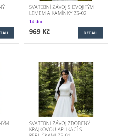
NÝ
SVATEBNÍ ZÁVOJ S DVOJITÝM
LEMEM A KAMÍNKY ZS-02
14 dní
969 Kč
TAIL
DETAIL
ANÝM
SVATEBNÍ ZÁVOJ ZDOBENÝ
1
KRAJKOVOU APLIKACÍ S
PERLIČKAMI ZS-01