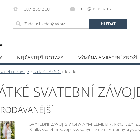
info@brianna.cz
607 859 200
Y
NEJČASTĚJŠÍ DOTAZY
VÝMĚNA A VRÁCENÍ ZBOŽÍ
Svatební závoje
řada CLASSIC
krátké
ÁTKÉ SVATEBNÍ ZÁVOJ
PRODÁVANĚJŠÍ
SVATEBNÍ ZÁVOJ S VYŠÍVANÝM LEMEM A KRYSTALY: Z
Krátký svatební závoj s vyšívaným lemem, zdobený krystaly. 