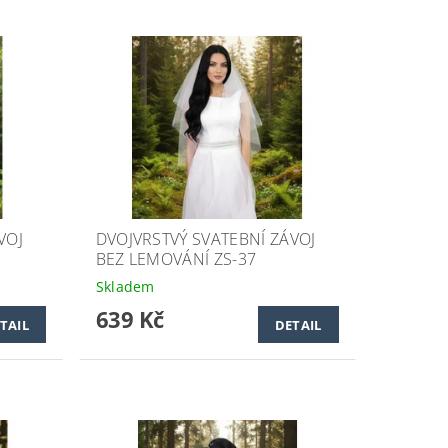
VOJ
DVOJVRSTVÝ SVATEBNÍ ZÁVOJ
BEZ LEMOVÁNÍ ZS-37
Skladem
639 Kč
TAIL
DETAIL