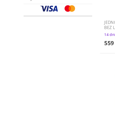
JEDN
BEZ 
14 dn
559