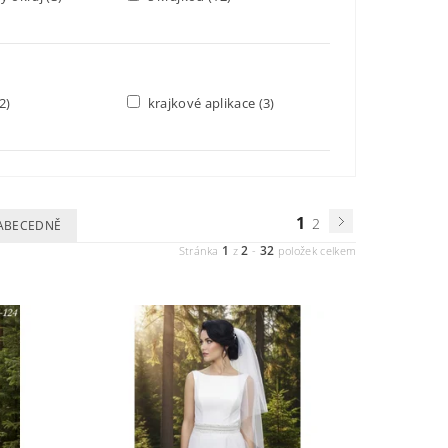
2)
krajkové aplikace
(3)
1
2
ABECEDNĚ
1
2
32
Stránka
z
-
položek celkem