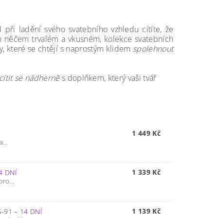
 při ladění svého svatebního vzhledu cítíte, že
o něčem trvalém a vkusném, kolekce svatebních
y, které se chtějí s naprostým klidem
spolehnout
 cítit se nádherně
s doplňkem, který vaši tvář
1 449 Kč
...
1 339 Kč
4 DNÍ
ro...
1 139 Kč
S-91
–
14 DNÍ