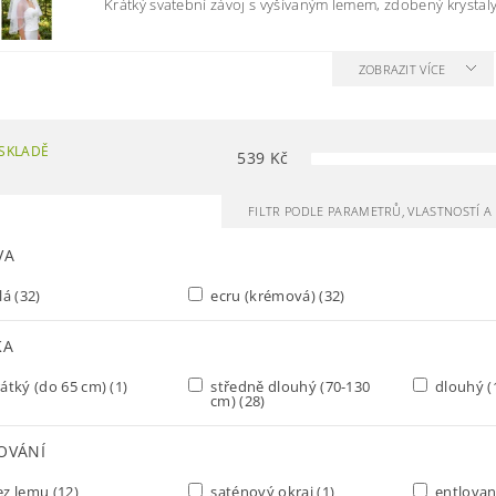
Krátký svatební závoj s vyšívaným lemem, zdobený krystaly. 
ZOBRAZIT VÍCE
SKLADĚ
539
Kč
FILTR PODLE PARAMETRŮ, VLASTNOSTÍ 
VA
lá
(32)
ecru (krémová)
(32)
KA
átký (do 65 cm)
(1)
středně dlouhý (70-130
dlouhý (
cm)
(28)
OVÁNÍ
ez lemu
(12)
saténový okraj
(1)
entlovan