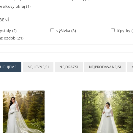
rálkový okraj
(1)
BENÍ
ystaly
(2)
výšivka
(3)
třpytky
(
ez ozdob
(21)
UČUJEME
NEJLEVNĚJŠÍ
NEJDRAŽŠÍ
NEJPRODÁVANĚJŠÍ