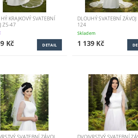
HÝ KRAJKOVÝ SVATEBNÍ
DLOUHÝ SVATEBNÍ ZÁVOJ 
J ZS-47
124
í
Skladem
59 Kč
1 139 Kč
DETAIL
DE
VRSTVÝ SVATEBNÍ ZÁVOJ
DVOJVRSTVÝ SVATEBNÍ ZÁ