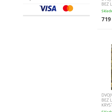
BEZ 
Skla
719
DVOJ
BEZ 
KRYS
Skla