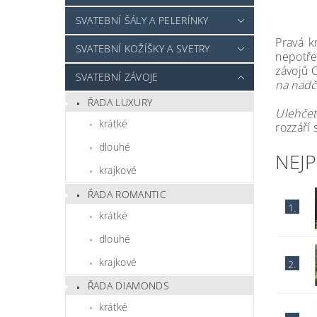
SVATEBNÍ ŠÁLY A PELERÍNKY
Pravá k
SVATEBNÍ KOŽÍŠKY A SVETRY
nepotře
závojů 
SVATEBNÍ ZÁVOJE
na nadč
ŘADA LUXURY
Ulehčet
krátké
rozzáří 
dlouhé
NEJ
krajkové
ŘADA ROMANTIC
1.
krátké
dlouhé
krajkové
2.
ŘADA DIAMONDS
krátké