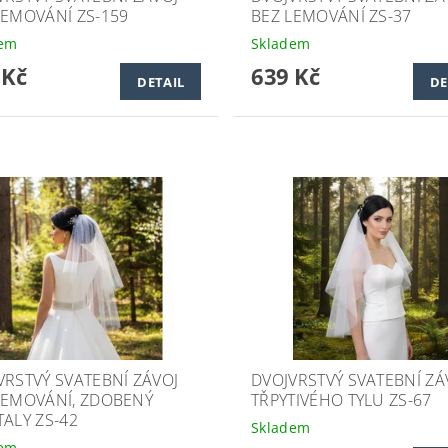
LEMOVÁNÍ ZS-159
BEZ LEMOVÁNÍ ZS-37
dem
Skladem
 Kč
639 Kč
DETAIL
DE
VRSTVÝ SVATEBNÍ ZÁVOJ
DVOJVRSTVÝ SVATEBNÍ ZÁ
LEMOVÁNÍ, ZDOBENÝ
TŘPYTIVÉHO TYLU ZS-67
TALY ZS-42
Skladem
dem