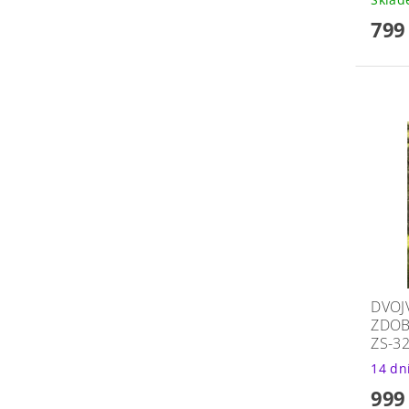
799
DVOJ
ZDOB
ZS-3
14 dn
999