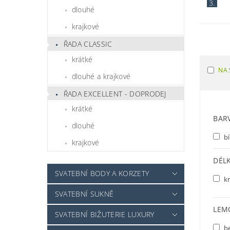
3.
dlouhé
krajkové
ŘADA CLASSIC
krátké
NA 
dlouhé a krajkové
ŘADA EXCELLENT - DOPRODEJ
krátké
BAR
dlouhé
bí
krajkové
DÉL
SVATEBNÍ BODY A KORZETY
kr
SVATEBNÍ SUKNĚ
LEM
SVATEBNÍ BIŽUTERIE LUXURY
b