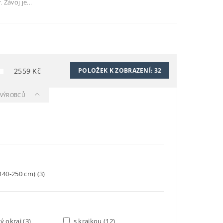
Závoj je...
2559
Kč
POLOŽEK K ZOBRAZENÍ:
32
A VÝROBCŮ
140-250 cm)
(3)
ý okraj
(3)
s krajkou
(12)