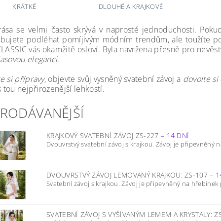
KRÁTKÉ
DLOUHÉ A KRAJKOVÉ
rása se velmi často skrývá v naprosté jednoduchosti. Pokud
bujete podléhat pomíjivým módním trendům, ale toužíte p
CLASSIC vás okamžitě osloví. Byla navržena přesně pro nevěst
asovou eleganci
.
e si přípravy
, objevte svůj vysněný svatební závoj a
dovolte si
s tou nejpřirozenější lehkostí.
PRODÁVANĚJŠÍ
KRAJKOVÝ SVATEBNÍ ZÁVOJ ZS-227
–
14 DNÍ
Dvouvrstvý svatební závoj s krajkou. Závoj je připevněný na
DVOUVRSTVÝ ZÁVOJ LEMOVANÝ KRAJKOU: ZS-107
–
1
Svatební závoj s krajkou. Závoj je připevněný na hřebínek p
SVATEBNÍ ZÁVOJ S VYŠÍVANÝM LEMEM A KRYSTALY: Z