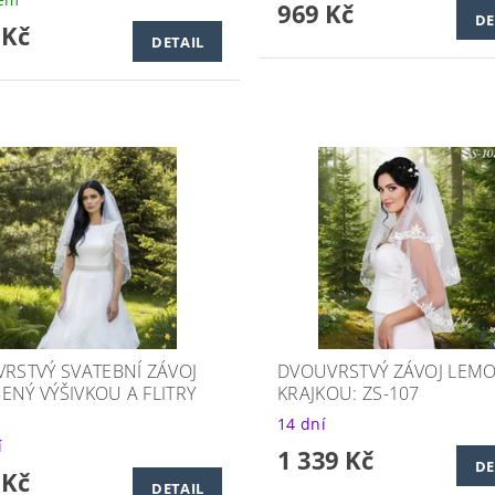
969 Kč
DE
 Kč
DETAIL
VRSTVÝ SVATEBNÍ ZÁVOJ
DVOUVRSTVÝ ZÁVOJ LEM
ENÝ VÝŠIVKOU A FLITRY
KRAJKOU: ZS-107
2
14 dní
í
1 339 Kč
DE
 Kč
DETAIL