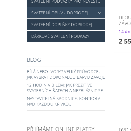
SVATEBNÍ PODVAZKY PRO NEVĚSTU
SVATEBNÍ OBUV - DOPRODEJ
DLOU
ZÁVO
SVATEBNÍ DOPLŇKY DOPRODEJ
14 dn
DÁRKOVÉ SVATEBNÍ POUKAZY
2 5
BLOG
BÍLÁ NEBO IVORY? VELKÝ PRŮVODCE,
JAK VYBRAT DOKONALOU BARVU ZÁVOJE
12 HODIN V BÍLÉM: JAK PŘEŽÍT VE
SVATEBNÍCH ŠATECH A NEZBLÁZNIT SE
NASTAVITELNÁ SPODNICE: KONTROLA
NAD KAŽDOU KŘIVKOU
PŘIJÍMÁME ONLINE PLATBY
DVOJ