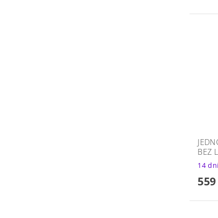
JEDN
BEZ 
14 dn
559