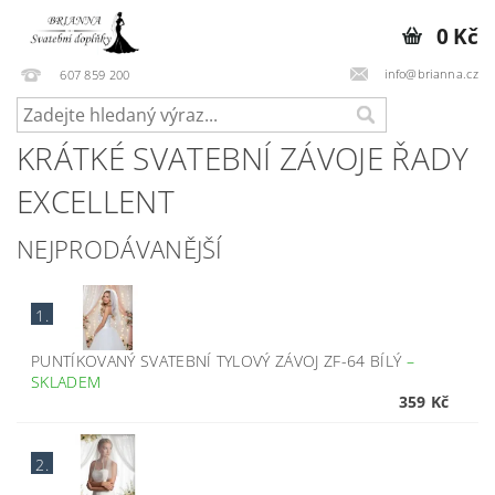
0 Kč
info@brianna.cz
607 859 200
KRÁTKÉ SVATEBNÍ ZÁVOJE ŘADY
EXCELLENT
NEJPRODÁVANĚJŠÍ
1.
PUNTÍKOVANÝ SVATEBNÍ TYLOVÝ ZÁVOJ ZF-64 BÍLÝ
–
SKLADEM
359 Kč
2.