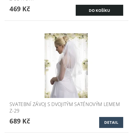
469 Kč
SVATEBNÍ ZÁVOJ S DVOJITÝM SATÉNOVÝM LEMEM
Z-29
689 Kč
DETAIL