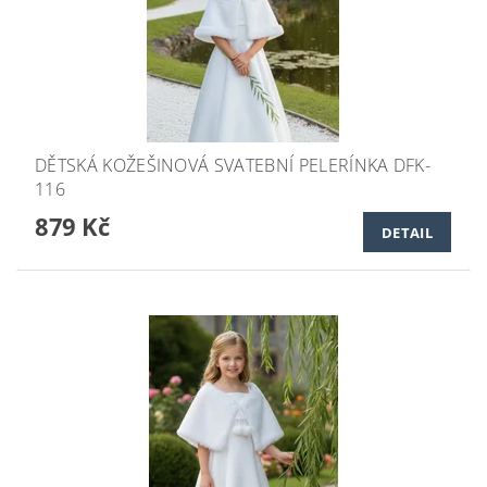
DĚTSKÁ KOŽEŠINOVÁ SVATEBNÍ PELERÍNKA DFK-
116
879 Kč
DETAIL