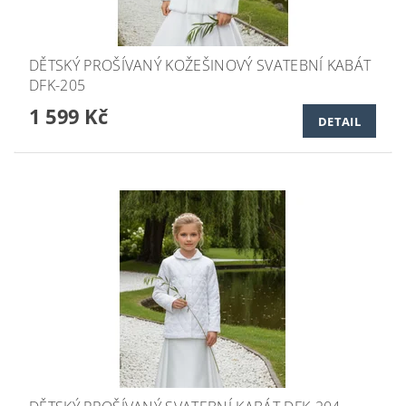
DĚTSKÝ PROŠÍVANÝ KOŽEŠINOVÝ SVATEBNÍ KABÁT
DFK-205
1 599 Kč
DETAIL