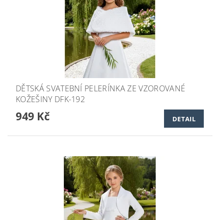
DĚTSKÁ SVATEBNÍ PELERÍNKA ZE VZOROVANÉ
KOŽEŠINY DFK-192
949 Kč
DETAIL