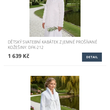
DĚTSKÝ SVATEBNÍ KABÁTEK Z JEMNÉ PROŠÍVANÉ
KOŽEŠINY: DFK-212
1 639 Kč
DETAIL