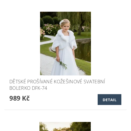
DĚTSKÉ PROŠÍVANÉ KOŽEŠINOVÉ SVATEBNÍ
BOLERKO DFK-74
989 Kč
DETAIL