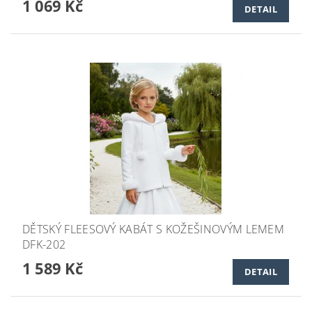
1 069 Kč
DETAIL
DĚTSKÝ FLEESOVÝ KABÁT S KOŽEŠINOVÝM LEMEM
DFK-202
1 589 Kč
DETAIL