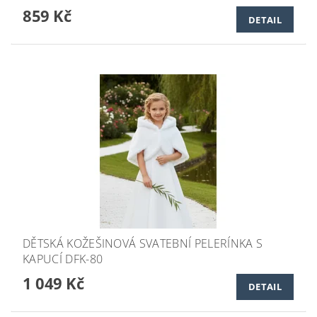
859 Kč
DETAIL
DĚTSKÁ KOŽEŠINOVÁ SVATEBNÍ PELERÍNKA S
KAPUCÍ DFK-80
1 049 Kč
DETAIL