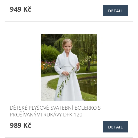
949 Kč
DETAIL
DĚTSKÉ PLYŠOVÉ SVATEBNÍ BOLERKO S
PROŠÍVANÝMI RUKÁVY DFK-120
989 Kč
DETAIL