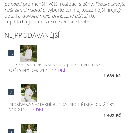
pohodlí
pro menší i větší rostoucí slečny.
Prozkoumejte
naši zimní nabídku
, vyberte ten nejkouzelnější hřejivý
detail a
dovolte malé princezně užít si
i ten
nejchladnější den s úsměvem a v teple.
NEJPRODÁVANĚJŠÍ
1.
DĚTSKÝ SVATEBNÍ KABÁTEK Z JEMNÉ PROŠÍVANÉ
KOŽEŠINY: DFK-212
–
14 DNÍ
1 639 Kč
2.
PROŠÍVANÁ SVATEBNÍ BUNDA PRO DĚTSKÉ DRUŽIČKY:
DFK-211
–
14 DNÍ
1 439 Kč
3.