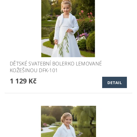
DĚTSKÉ SVATEBNÍ BOLERKO LEMOVANÉ
KOŽEŠINOU DFK-101
1 129 Kč
DETAIL