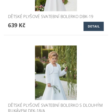
DĚTSKÉ PLYŠOVÉ SVATEBNÍ BOLERKO DBK-19
639 Kč
DETAIL
DĚTSKÉ PLYŠOVÉ SVATEBNÍ BOLERKO S DLOUHÝM
RUKÁVEM DFK-18/A