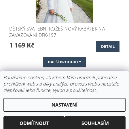
DĚTSKÝ SVATEBNÍ KOŽEŠINOVÝ KABÁTEK NA
ZAVAZOVÁNÍ DFK-197
1 169 Kč
DETAIL
DALŠÍ PRODUKTY
1
2
Používáme cookies, abychom Vám umožnili pohodlné
prohlížení webu a díky analýze provozu webu neustále
zlepšovali jeho funkce, výkon a použitelnost.
Upravit nastavení
2026 ©
Svatební doplňky BRIANNA
, všechna práva vyhrazena
NASTAVENÍ
cookies
Vytvořil Shoptet
ODMÍTNOUT
SOUHLASÍM