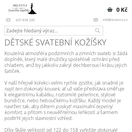
0 Kč
info@brianna.cz
607 859 200
DĚTSKÉ SVATEBNÍ KOŽÍŠKY
Kouzelná atmosféra podzimních a zimních svateb si žádá
doplněk, který malé družičky spolehlivě ochrání před
chladem, aniž by jakkoliv zakryl dechberoucí krásu jejich
šatiček.
V naší hřejivé kolekci velmi rychle zjistíte, jak snadné je
najít ten dokonalý kousek
, ať už vaše představa směřuje
k elegantnímu kabátku, roztomilé pelerínce, stylové
bundičce, nebo heboučkému kožíšku. Každý model je
navržen tak, aby dětem
poskytl maximální tepelný
komfort
, a přitom s neuvěřitelnou lehkostí a šarmem
podtrhl jejich slavnostní vzhled.
Díky škále velikostí od 122 do 158
vyřešíte dokonalé