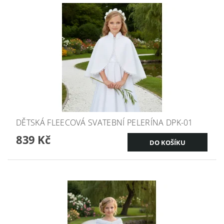
DĚTSKÁ FLEECOVÁ SVATEBNÍ PELERÍNA DPK-01
839 Kč