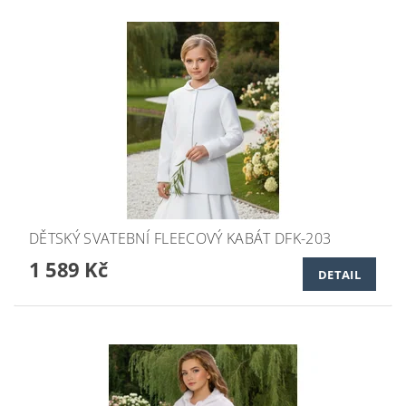
DĚTSKÝ SVATEBNÍ FLEECOVÝ KABÁT DFK-203
1 589 Kč
DETAIL