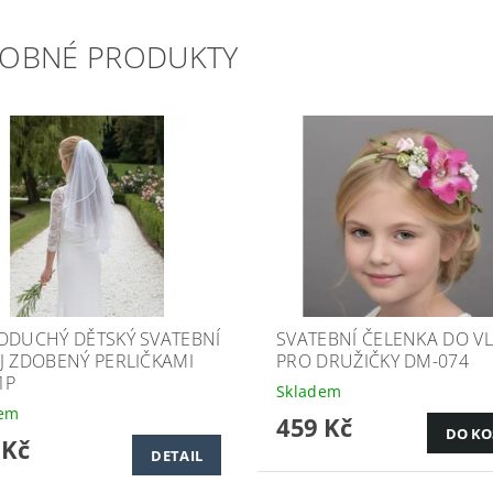
OBNÉ PRODUKTY
ODUCHÝ DĚTSKÝ SVATEBNÍ
SVATEBNÍ ČELENKA DO V
J ZDOBENÝ PERLIČKAMI
PRO DRUŽIČKY DM-074
1P
Skladem
dem
459 Kč
 Kč
DETAIL