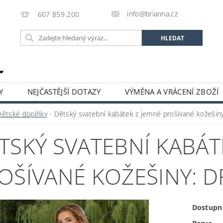
info@brianna.cz
607 859 200
Y
NEJČASTĚJŠÍ DOTAZY
VÝMĚNA A VRÁCENÍ ZBOŽÍ
Dětské doplňky
Dětský svatební kabátek z jemné prošívané kožešin
TSKÝ SVATEBNÍ KABÁT
OŠÍVANÉ KOŽEŠINY: D
Dostupn