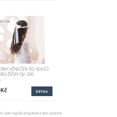
EBNÍ VĚNEČEK DO VLASŮ
DRUŽIČKY DV-206
í
 Kč
DETAIL
ní, kdo napíše příspěvek k této položce.