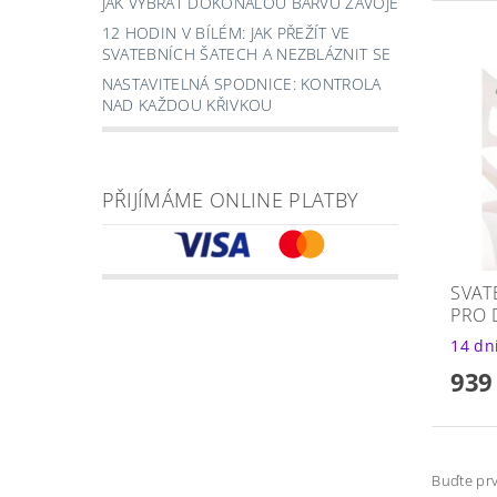
JAK VYBRAT DOKONALOU BARVU ZÁVOJE
12 HODIN V BÍLÉM: JAK PŘEŽÍT VE
SVATEBNÍCH ŠATECH A NEZBLÁZNIT SE
NASTAVITELNÁ SPODNICE: KONTROLA
NAD KAŽDOU KŘIVKOU
PŘIJÍMÁME ONLINE PLATBY
SVAT
PRO 
14 dn
939
Buďte prv