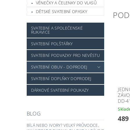
VĚNEČKY A ČELENKY DO VLASŮ
DĚTSKÉ SVATEBNÍ OPASKY
POD
SVATEBNÍ A SPOLEČENSKÉ
RUKAVICE
SVATEBNÍ POLŠTÁŘKY
SVATEBNÍ PODVAZKY PRO NEVĚSTU
SVATEBNÍ OBUV - DOPRODEJ
SVATEBNÍ DOPLŇKY DOPRODEJ
JEDN
DÁRKOVÉ SVATEBNÍ POUKAZY
ZÁVO
DD-4
Skla
BLOG
489
BÍLÁ NEBO IVORY? VELKÝ PRŮVODCE,