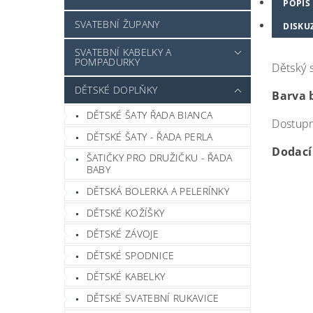
POPIS
SVATEBNÍ ŽUPANY
DISKU
SVATEBNÍ KABELKY A
POMPADURKY
Dětský 
DĚTSKÉ DOPLŇKY
Barva b
DĚTSKÉ ŠATY ŘADA BIANCA
Dostupná
DĚTSKÉ ŠATY - ŘADA PERLA
Dodací 
ŠATIČKY PRO DRUŽIČKU - ŘADA
BABY
DĚTSKÁ BOLERKA A PELERÍNKY
DĚTSKÉ KOŽÍŠKY
DĚTSKÉ ZÁVOJE
DĚTSKÉ SPODNICE
DĚTSKÉ KABELKY
DĚTSKÉ SVATEBNÍ RUKAVICE