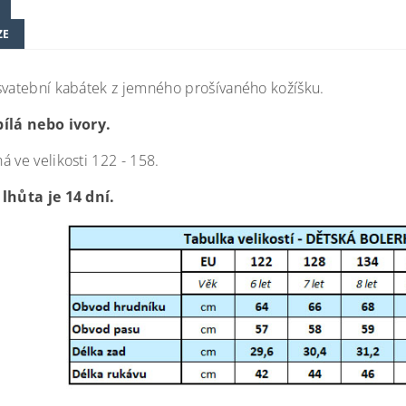
ZE
svatební kabátek z jemného prošívaného kožíšku.
ílá nebo ivory.
 ve velikosti 122 - 158.
lhůta je 14 dní.