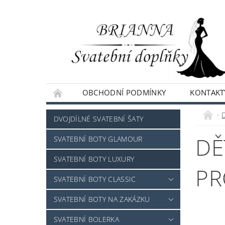
OBCHODNÍ PODMÍNKY
KONTAKT
NAPIŠTE NÁM
DVOJDÍLNÉ SVATEBNÍ ŠATY
DĚ
SVATEBNÍ BOTY GLAMOUR
SVATEBNÍ BOTY LUXURY
PR
SVATEBNÍ BOTY CLASSIC
SVATEBNÍ BOTY NA ZAKÁZKU
SVATEBNÍ BOLERKA