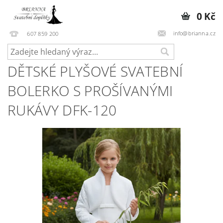
0 Kč
info@brianna.cz
607 859 200
DĚTSKÉ PLYŠOVÉ SVATEBNÍ
BOLERKO S PROŠÍVANÝMI
RUKÁVY DFK-120