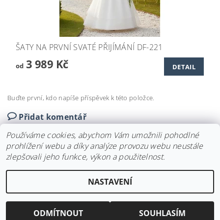
ŠATY NA PRVNÍ SVATÉ PŘIJÍMÁNÍ DF-221
3 989 Kč
od
DETAIL
Buďte první, kdo napíše příspěvek k této položce.
Přidat komentář
Používáme cookies, abychom Vám umožnili pohodlné
prohlížení webu a díky analýze provozu webu neustále
zlepšovali jeho funkce, výkon a použitelnost.
Upravit nastavení
2026 ©
Svatební doplňky BRIANNA
, všechna práva vyhrazena
NASTAVENÍ
cookies
Vytvořil Shoptet
ODMÍTNOUT
SOUHLASÍM