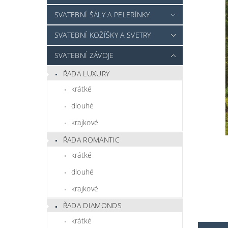
SVATEBNÍ ŠÁLY A PELERÍNKY
SVATEBNÍ KOŽÍŠKY A SVETRY
SVATEBNÍ ZÁVOJE
ŘADA LUXURY
krátké
dlouhé
krajkové
ŘADA ROMANTIC
krátké
dlouhé
krajkové
ŘADA DIAMONDS
krátké