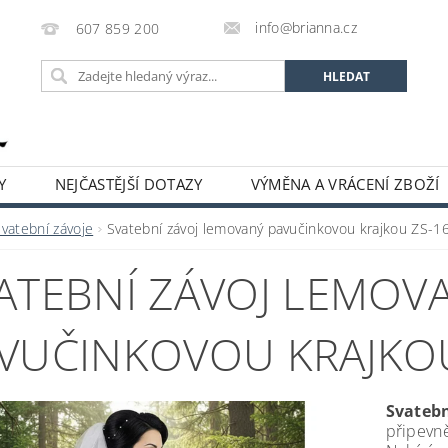
info@brianna.cz
607 859 200
Y
NEJČASTĚJŠÍ DOTAZY
VÝMĚNA A VRÁCENÍ ZBOŽÍ
Svatební závoje
Svatební závoj lemovaný pavučinkovou krajkou ZS-1
ATEBNÍ ZÁVOJ LEMOV
VUČINKOVOU KRAJKOU
Svatebn
připevn