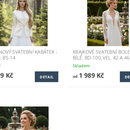
NOVÝ SVATEBNÍ KABÁTEK -
KRAJKOVÉ SVATEBNÍ BOLE
: BS-14
BÍLÉ: BD-100, VEL. 42 A 46
í
Skladem
39 Kč
1 989 Kč
od
DETAIL
DE