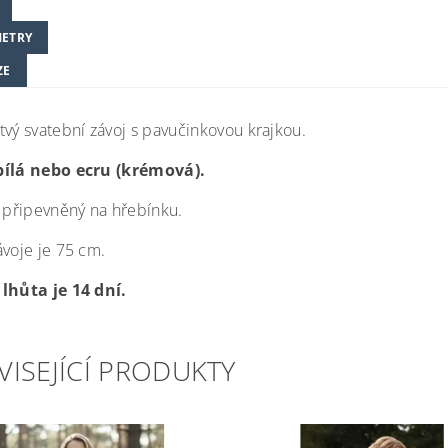
ETRY
ZE
tvý svatební závoj s pavučinkovou krajkou.
bílá nebo ecru (krémová).
e připevněný na hřebínku.
ávoje je 75 cm.
lhůta je 14 dní.
VISEJÍCÍ PRODUKTY