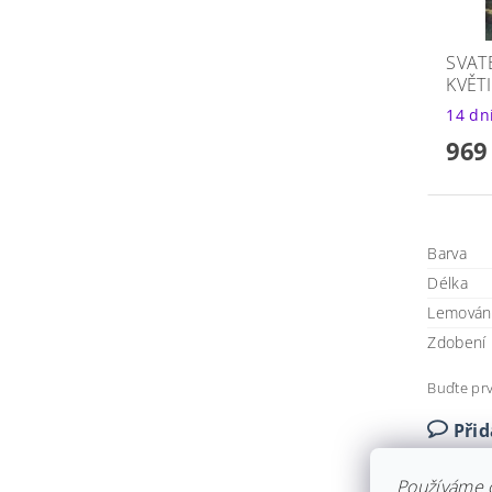
SVAT
KVĚT
14 dn
969
Barva
Délka
Lemován
Zdobení
Buďte prv
Při
Používáme 