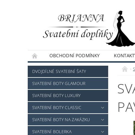
OBCHODNÍ PODMÍNKY
KONTAKT
NAPIŠTE NÁM
DVOJDÍLNÉ SVATEBNÍ ŠATY
SV
SVATEBNÍ BOTY GLAMOUR
SVATEBNÍ BOTY LUXURY
PA
SVATEBNÍ BOTY CLASSIC
SVATEBNÍ BOTY NA ZAKÁZKU
SVATEBNÍ BOLERKA