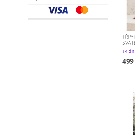
TŘPY
SVAT
14 dn
499