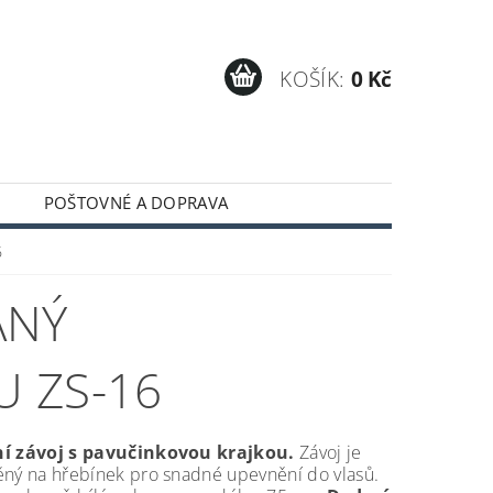
KOŠÍK:
0 Kč
POŠTOVNÉ A DOPRAVA
6
ANÝ
 ZS-16
í závoj
s pavučinkovou krajkou.
Závoj je
ěný na hřebínek pro snadné upevnění do vlasů.