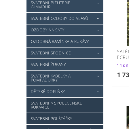
SVATEBNÍ BIŽUTERIE
GLAMOUR
SVATEBNÍ OZDOBY DO VLASŮ
OZDOBY NA ŠATY
OZDOBNÁ RAMÍNKA A RUKÁVY
SATÉ
SVATEBNÍ SPODNICE
ECRU
SVATEBNÍ ŽUPANY
14 dn
1 7
SVATEBNÍ KABELKY A
POMPADURKY
DĚTSKÉ DOPLŇKY
SVATEBNÍ A SPOLEČENSKÉ
RUKAVICE
SVATEBNÍ POLŠTÁŘKY