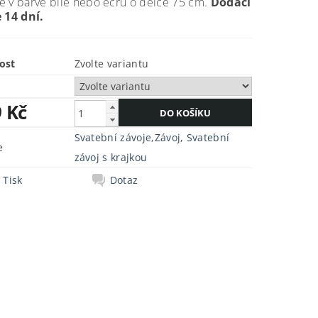
 v barvě bílé nebo ecru o délce 75 cm.
Dodací
 14 dní.
ost
Zvolte variantu
9 Kč
Svatební závoje
,
Závoj
,
Svatební
e
závoj s krajkou
Tisk
Dotaz