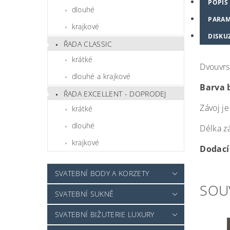
POPIS
dlouhé
PARAM
krajkové
DISKU
ŘADA CLASSIC
krátké
Dvouvrs
dlouhé a krajkové
Barva 
ŘADA EXCELLENT - DOPRODEJ
Závoj j
krátké
dlouhé
Délka z
krajkové
Dodací 
SVATEBNÍ BODY A KORZETY
SOU
SVATEBNÍ SUKNĚ
SVATEBNÍ BIŽUTERIE LUXURY