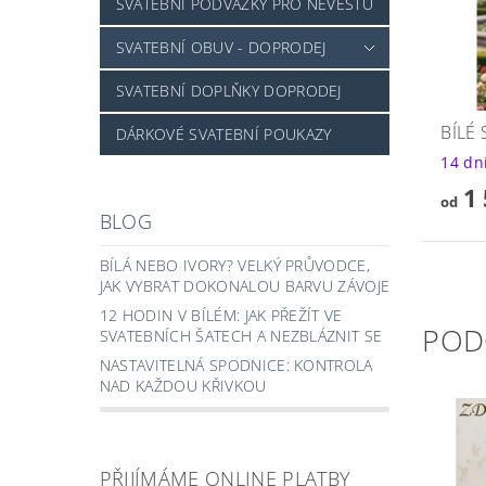
SVATEBNÍ PODVAZKY PRO NEVĚSTU
SVATEBNÍ OBUV - DOPRODEJ
SVATEBNÍ DOPLŇKY DOPRODEJ
BÍLÉ
DÁRKOVÉ SVATEBNÍ POUKAZY
14 dn
1 
od
BLOG
BÍLÁ NEBO IVORY? VELKÝ PRŮVODCE,
JAK VYBRAT DOKONALOU BARVU ZÁVOJE
12 HODIN V BÍLÉM: JAK PŘEŽÍT VE
POD
SVATEBNÍCH ŠATECH A NEZBLÁZNIT SE
NASTAVITELNÁ SPODNICE: KONTROLA
NAD KAŽDOU KŘIVKOU
PŘIJÍMÁME ONLINE PLATBY