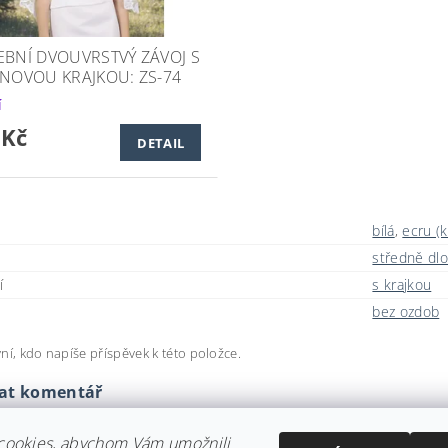
EBNÍ DVOUVRSTVÝ ZÁVOJ S
INOVOU KRAJKOU: ZS-74
í
 Kč
DETAIL
bílá
,
ecru (
středně dl
í
s krajkou
bez ozdob
ní, kdo napíše příspěvek k této položce.
dat komentář
cookies, abychom Vám umožnili