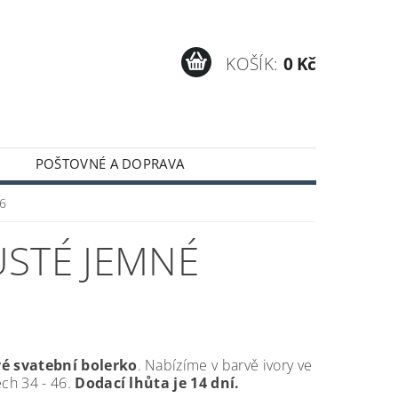
KOŠÍK:
0 Kč
POŠTOVNÉ A DOPRAVA
96
USTÉ JEMNÉ
é svatební bolerko
. Nabízíme v barvě ivory ve
ech 34 - 46.
Dodací lhůta je 14 dní.