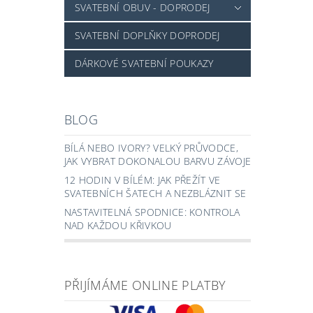
SVATEBNÍ OBUV - DOPRODEJ
SVATEBNÍ DOPLŇKY DOPRODEJ
DÁRKOVÉ SVATEBNÍ POUKAZY
BLOG
BÍLÁ NEBO IVORY? VELKÝ PRŮVODCE,
JAK VYBRAT DOKONALOU BARVU ZÁVOJE
12 HODIN V BÍLÉM: JAK PŘEŽÍT VE
SVATEBNÍCH ŠATECH A NEZBLÁZNIT SE
NASTAVITELNÁ SPODNICE: KONTROLA
NAD KAŽDOU KŘIVKOU
PŘIJÍMÁME ONLINE PLATBY