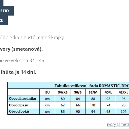
ETRY
ZE
í bolerko z husté jemné krajky.
ivory (smetanová).
 ve velikosti 34 - 46.
lhůta je 14 dní.
ivory (smet