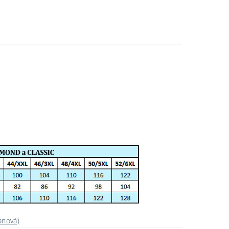
anová)