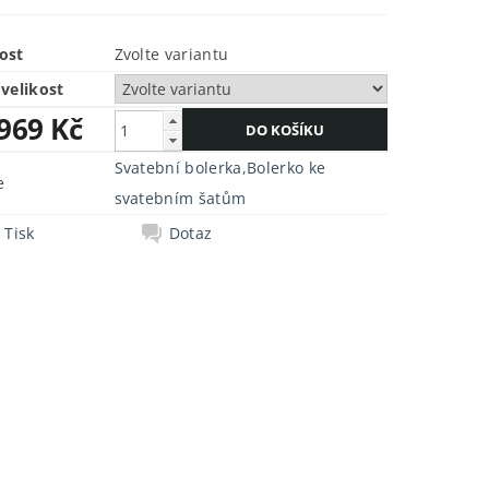
ost
Zvolte variantu
velikost
 969 Kč
Svatební bolerka
,
Bolerko ke
e
svatebním šatům
Tisk
Dotaz