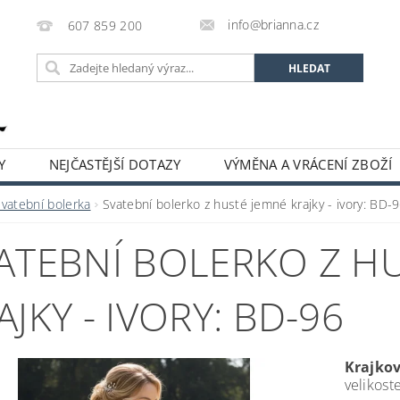
info@brianna.cz
607 859 200
Y
NEJČASTĚJŠÍ DOTAZY
VÝMĚNA A VRÁCENÍ ZBOŽÍ
Svatební bolerka
Svatební bolerko z husté jemné krajky - ivory: BD-
ATEBNÍ BOLERKO Z H
AJKY - IVORY: BD-96
Krajkov
velikost