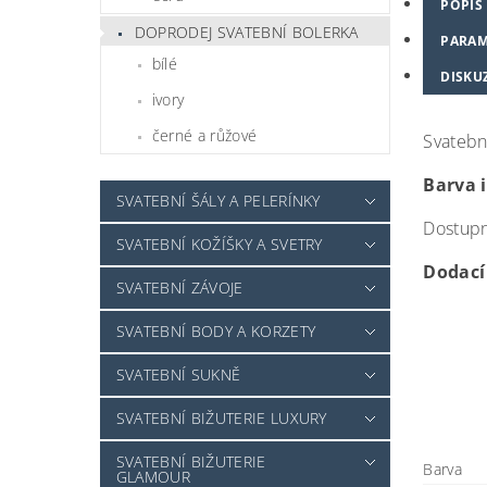
POPIS
DOPRODEJ SVATEBNÍ BOLERKA
PARAM
bílé
DISKU
ivory
černé a růžové
Svatebn
Barva 
SVATEBNÍ ŠÁLY A PELERÍNKY
Dostupné
SVATEBNÍ KOŽÍŠKY A SVETRY
Dodací 
SVATEBNÍ ZÁVOJE
SVATEBNÍ BODY A KORZETY
SVATEBNÍ SUKNĚ
SVATEBNÍ BIŽUTERIE LUXURY
SVATEBNÍ BIŽUTERIE
Barva
GLAMOUR