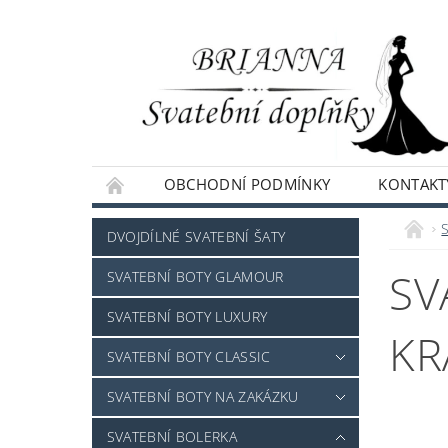
OBCHODNÍ PODMÍNKY
KONTAKT
NAPIŠTE NÁM
DVOJDÍLNÉ SVATEBNÍ ŠATY
SV
SVATEBNÍ BOTY GLAMOUR
SVATEBNÍ BOTY LUXURY
KR
SVATEBNÍ BOTY CLASSIC
SVATEBNÍ BOTY NA ZAKÁZKU
SVATEBNÍ BOLERKA