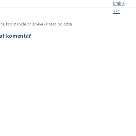
krajka
3/4
ní, kdo napíše příspěvek k této položce.
dat komentář