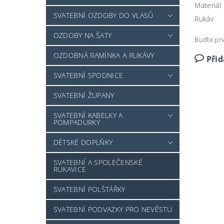
Materiál
SVATEBNÍ OZDOBY DO VLASŮ
Rukáv
OZDOBY NA ŠATY
Buďte prv
OZDOBNÁ RAMÍNKA A RUKÁVY
Při
SVATEBNÍ SPODNICE
SVATEBNÍ ŽUPANY
SVATEBNÍ KABELKY A
POMPADURKY
DĚTSKÉ DOPLŇKY
SVATEBNÍ A SPOLEČENSKÉ
RUKAVICE
SVATEBNÍ POLŠTÁŘKY
SVATEBNÍ PODVAZKY PRO NEVĚSTU