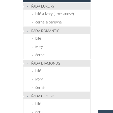
ŘADA LUXURY
bílé a ivory (smetanové)
černé a barevné
ŘADA ROMANTIC
bílé
ivory
černé
ŘADA DIAMONDS
bílé
ivory
černé
ŘADA CLASSIC
bílé
ecru