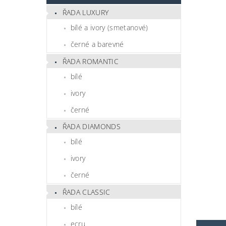
ŘADA LUXURY
bílé a ivory (smetanové)
černé a barevné
ŘADA ROMANTIC
bílé
ivory
černé
ŘADA DIAMONDS
bílé
ivory
černé
ŘADA CLASSIC
bílé
ecru