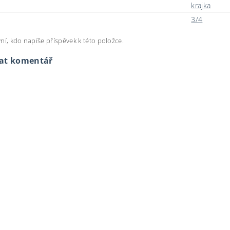
krajka
3/4
ní, kdo napíše příspěvek k této položce.
dat komentář