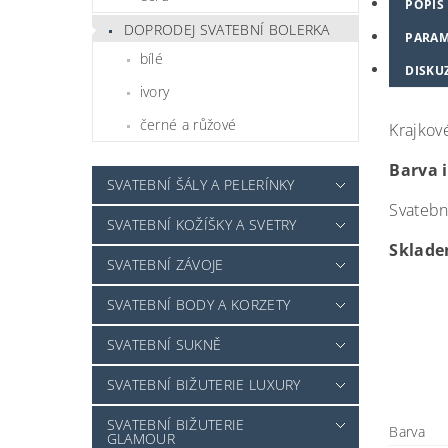
POPIS
DOPRODEJ SVATEBNÍ BOLERKA
PARAM
bílé
DISKU
ivory
černé a růžové
Krajkov
Barva 
SVATEBNÍ ŠÁLY A PELERÍNKY
Svatební
SVATEBNÍ KOŽÍŠKY A SVETRY
Skladem
SVATEBNÍ ZÁVOJE
SVATEBNÍ BODY A KORZETY
SVATEBNÍ SUKNĚ
SVATEBNÍ BIŽUTERIE LUXURY
SVATEBNÍ BIŽUTERIE
Barva
GLAMOUR