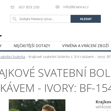
info@brianna.cz
607 859 200
Y
NEJČASTĚJŠÍ DOTAZY
VÝMĚNA A VRÁCENÍ ZBOŽÍ
Svatební bolerka
Krajkové svatební bolerko s 3/4 rukávem - ivory: B
AJKOVÉ SVATEBNÍ BOL
KÁVEM - IVORY: BF-15
Krajkov
velikost