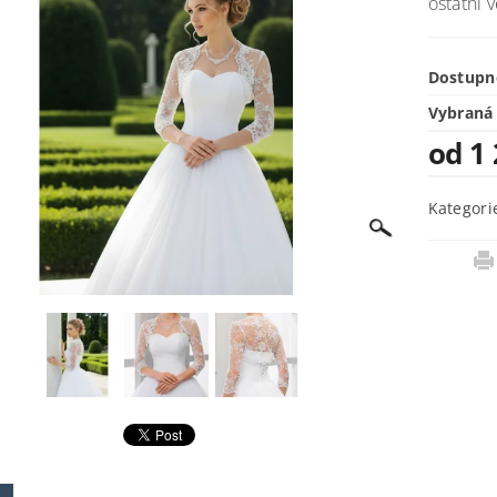
ostatní v
Dostupn
Vybraná 
od 1
Kategori