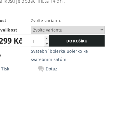
elikosti je dodací lhůta 14 dní.
ost
Zvolte variantu
velikost
 299 Kč
Svatební bolerka
,
Bolerko ke
e
svatebním šatům
Tisk
Dotaz