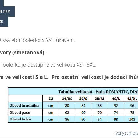
ETRY
ZE
é svatební bolerko s 3/4 rukávem.
ivory (smetanová)
.
 bolerko je dostupné ve velikosti XS - 6XL.
 ve velikosti S a L. Pro ostatní velikosti je dodací lhů
ivory (smet