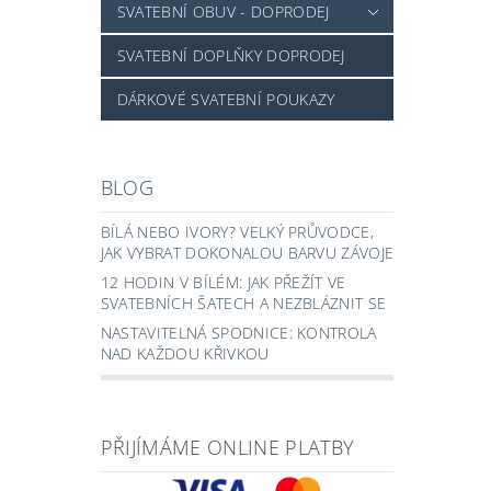
SVATEBNÍ OBUV - DOPRODEJ
SVATEBNÍ DOPLŇKY DOPRODEJ
DÁRKOVÉ SVATEBNÍ POUKAZY
BLOG
BÍLÁ NEBO IVORY? VELKÝ PRŮVODCE,
JAK VYBRAT DOKONALOU BARVU ZÁVOJE
12 HODIN V BÍLÉM: JAK PŘEŽÍT VE
SVATEBNÍCH ŠATECH A NEZBLÁZNIT SE
NASTAVITELNÁ SPODNICE: KONTROLA
NAD KAŽDOU KŘIVKOU
PŘIJÍMÁME ONLINE PLATBY