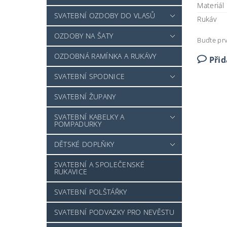
Materiál
SVATEBNÍ OZDOBY DO VLASŮ
Rukáv
OZDOBY NA ŠATY
Buďte prv
OZDOBNÁ RAMÍNKA A RUKÁVY
Při
SVATEBNÍ SPODNICE
SVATEBNÍ ŽUPANY
SVATEBNÍ KABELKY A
POMPADURKY
DĚTSKÉ DOPLŇKY
SVATEBNÍ A SPOLEČENSKÉ
RUKAVICE
SVATEBNÍ POLŠTÁŘKY
SVATEBNÍ PODVAZKY PRO NEVĚSTU