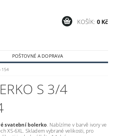
KOŠÍK:
0 Kč
POŠTOVNÉ A DOPRAVA
F-154
ERKO S 3/4
4
é svatební bolerko
. Nabízíme v barvě ivory ve
ech XS-6XL. Skladem vybrané velikosti, pro