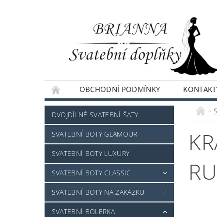
OBCHODNÍ PODMÍNKY
KONTAKT
NAPIŠTE NÁM
DVOJDÍLNÉ SVATEBNÍ ŠATY
KR
SVATEBNÍ BOTY GLAMOUR
SVATEBNÍ BOTY LUXURY
RU
SVATEBNÍ BOTY CLASSIC
SVATEBNÍ BOTY NA ZAKÁZKU
SVATEBNÍ BOLERKA