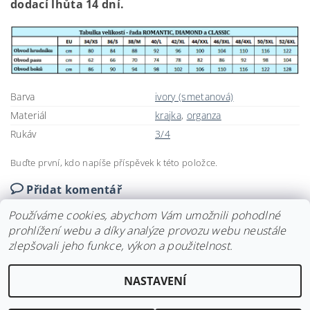
dodací lhůta 14 dní.
Barva
ivory (smetanová)
Materiál
krajka
,
organza
Rukáv
3/4
Buďte první, kdo napíše příspěvek k této položce.
Přidat komentář
Používáme cookies, abychom Vám umožnili pohodlné
prohlížení webu a díky analýze provozu webu neustále
zlepšovali jeho funkce, výkon a použitelnost.
Upravit nastavení
2026 ©
Svatební doplňky BRIANNA
, všechna práva vyhrazena
NASTAVENÍ
cookies