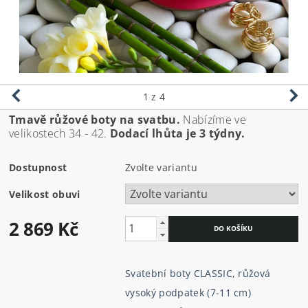
1
z 4
Tmavě růžové boty na svatbu.
Nabízíme ve
velikostech 34 - 42.
Dodací lhůta je 3 týdny.
Dostupnost
Zvolte variantu
Velikost obuvi
2 869 Kč
Svatební boty CLASSIC
,
růžová
vysoký podpatek (7-11 cm)