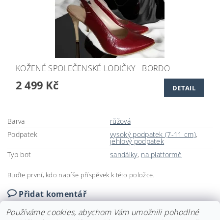
KOŽENÉ SPOLEČENSKÉ LODIČKY - BORDO
2 499 Kč
DETAIL
Barva
růžová
Podpatek
vysoký podpatek (7-11 cm)
,
jehlový podpatek
Typ bot
sandálky
,
na platformě
Buďte první, kdo napíše příspěvek k této položce.
Přidat komentář
Používáme cookies, abychom Vám umožnili pohodlné