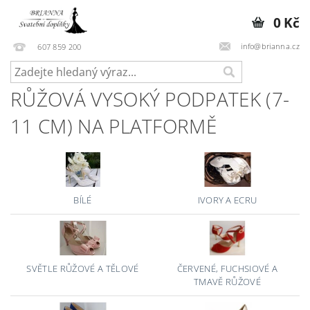
0 Kč
info@brianna.cz
607 859 200
RŮŽOVÁ VYSOKÝ PODPATEK (7-
11 CM) NA PLATFORMĚ
BÍLÉ
IVORY A ECRU
SVĚTLE RŮŽOVÉ A TĚLOVÉ
ČERVENÉ, FUCHSIOVÉ A
TMAVĚ RŮŽOVÉ