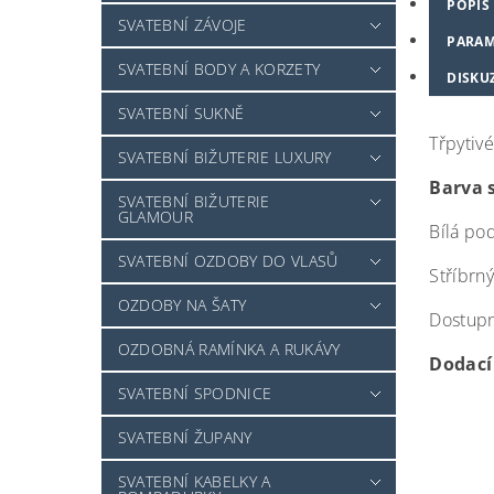
POPIS
SVATEBNÍ ZÁVOJE
PARAM
SVATEBNÍ BODY A KORZETY
DISKU
SVATEBNÍ SUKNĚ
Třpytivé
SVATEBNÍ BIŽUTERIE LUXURY
Barva 
SVATEBNÍ BIŽUTERIE
GLAMOUR
Bílá po
SVATEBNÍ OZDOBY DO VLASŮ
Stříbrn
OZDOBY NA ŠATY
Dostupné
OZDOBNÁ RAMÍNKA A RUKÁVY
Dodací 
SVATEBNÍ SPODNICE
SVATEBNÍ ŽUPANY
SVATEBNÍ KABELKY A