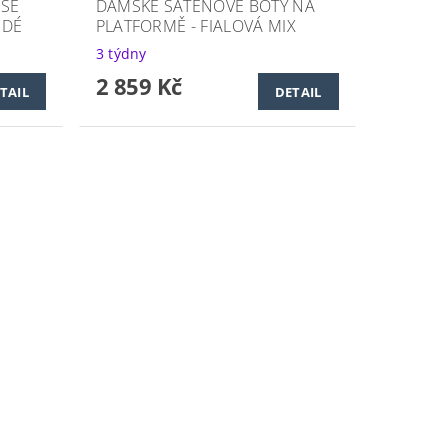
 SE
DÁMSKÉ SATÉNOVÉ BOTY NA
EDÉ
PLATFORMĚ - FIALOVÁ MIX
3 týdny
2 859 Kč
TAIL
DETAIL