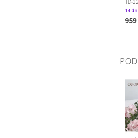
TD-2
14 dn
959
POD