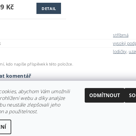
39 Kč
DETAIL
stříbrná
k
vysoký pod
lodičky
,
uza
ní, kdo napíše příspěvek k této položce.
dat komentář
cookies, abychom Vám umožnili
ODMÍTNOUT
SO
ohlížení webu a díky analýze
u neustále zlepšovali jeho
on a použitelnost.
NÍ
ena
Upravit nastavení cookies