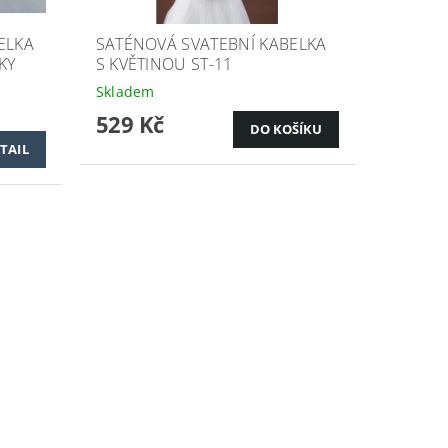
ELKA
SATÉNOVÁ SVATEBNÍ KABELKA
KY
S KVĚTINOU ST-11
Skladem
529 Kč
TAIL