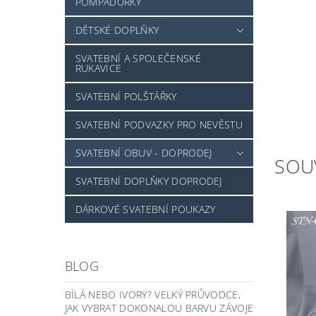
POMPADURKY
DĚTSKÉ DOPLŇKY
SVATEBNÍ A SPOLEČENSKÉ
RUKAVICE
SVATEBNÍ POLŠTÁŘKY
SVATEBNÍ PODVAZKY PRO NEVĚSTU
SVATEBNÍ OBUV - DOPRODEJ
SOU
SVATEBNÍ DOPLŇKY DOPRODEJ
DÁRKOVÉ SVATEBNÍ POUKAZY
BLOG
BÍLÁ NEBO IVORY? VELKÝ PRŮVODCE,
JAK VYBRAT DOKONALOU BARVU ZÁVOJE