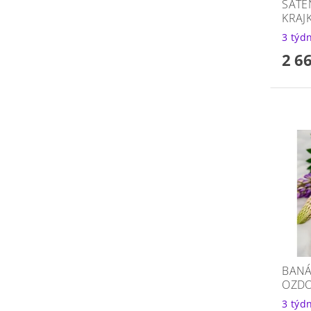
SATÉ
KRAJ
3 týd
2 6
BANÁ
OZDO
3 týd