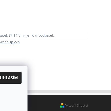
patek (7-11 cm)
,
jehlový podpatek
vřená špička
UHLASÍM
Vytvořil Shoptet