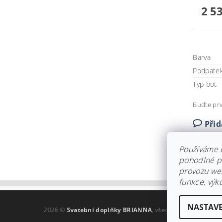
2 5
Barva
Podpate
Typ bot
Buďte prv
Při
Používáme 
pohodlné pr
provozu web
funkce, výk
NASTAVE
2026 ©
Svatební doplňky BRIANNA
, všechna práva vyhraz