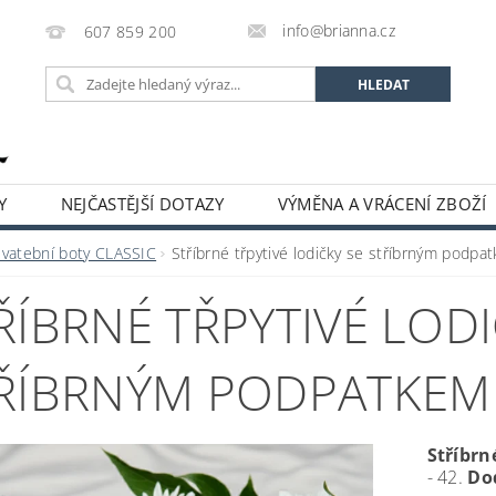
info@brianna.cz
607 859 200
Y
NEJČASTĚJŠÍ DOTAZY
VÝMĚNA A VRÁCENÍ ZBOŽÍ
Svatební boty CLASSIC
Stříbrné třpytivé lodičky se stříbrným podpa
ŘÍBRNÉ TŘPYTIVÉ LODI
ŘÍBRNÝM PODPATKEM
Stříbrn
- 42.
Dod