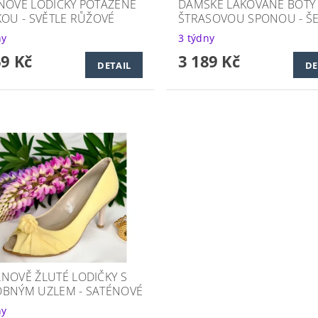
NOVÉ LODIČKY POTAŽENÉ
DÁMSKÉ LAKOVANÉ BOTY
KOU - SVĚTLE RŮŽOVÉ
ŠTRASOVOU SPONOU - Š
ny
3 týdny
69 Kč
3 189 Kč
DETAIL
DE
NOVĚ ŽLUTÉ LODIČKY S
BNÝM UZLEM - SATÉNOVÉ
ny