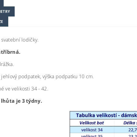
ETRY
ZE
 svatební lodičky.
stříbrná.
drážka.
ý jehlový podpatek, výška podpatku 10 cm.
 ve velikosti 34 - 42.
lhůta je 3 týdny.