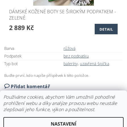
DÁMSKÉ KOŽENÉ BOTY SE ŠIROKÝM PODPATKEM -
ZELENÉ
2 889 Kč
DETAIL
Barva
růžová
Podpatek
bez podpatku
Typ bot
baleríny
,
uzavřená špička
Buďte první, kdo napíše příspěvek k této položce.
Přidat komentář
Používáme cookies, abychom Vám umožnili pohodlné
prohlížení webu a díky analýze provozu webu neustále
zlepšovali jeho funkce, výkon a použitelnost.
Upravit nastavení
2026 ©
Svatební doplňky BRIANNA
, všechna práva vyhrazena
NASTAVENÍ