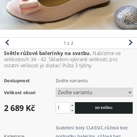
1
z 2
Světle růžové balerínky na svatbu.
Nabízíme ve
velikostech 34 - 42. Skladem vybrané velikosti, pro
ostatní velikosti je dodací lhůta 3 týdny.
Dostupnost
Zvolte variantu
Velikost obuvi
2 689 Kč
Svatební boty CLASSIC
,
růžová bez
Kategorie
podpatku baleríny
,
růžová bez