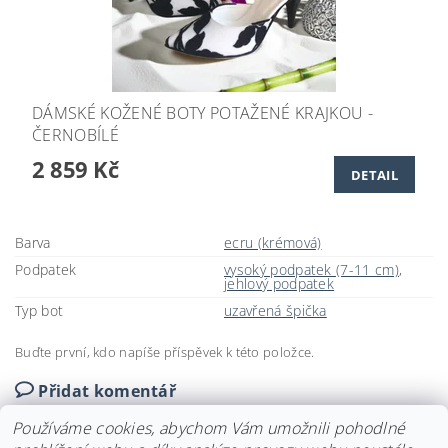
DÁMSKÉ KOŽENÉ BOTY POTAŽENÉ KRAJKOU -
ČERNOBÍLÉ
2 859 Kč
DETAIL
Barva
ecru (krémová)
Podpatek
vysoký podpatek (7-11 cm)
,
jehlový podpatek
Typ bot
uzavřená špička
Buďte první, kdo napíše příspěvek k této položce.
Přidat komentář
Používáme cookies, abychom Vám umožnili pohodlné