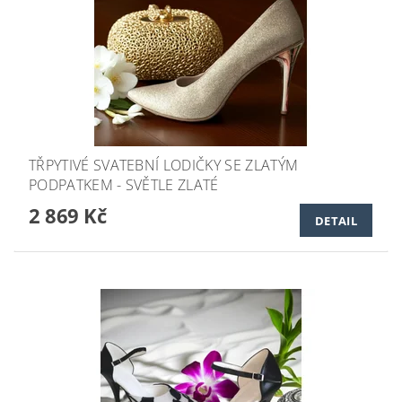
TŘPYTIVÉ SVATEBNÍ LODIČKY SE ZLATÝM
PODPATKEM - SVĚTLE ZLATÉ
2 869 Kč
DETAIL