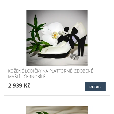
KOŽENÉ LODIČKY NA PLATFORMĚ, ZDOBENÉ
MAŠLÍ - ČERNOBÍLÉ
2 939 Kč
DETAIL