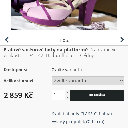
1
z 2
Fialové saténové boty na platformě.
Nabízíme ve
velikostech 34 - 42. Dodací lhůta je 3 týdny.
Dostupnost
Zvolte variantu
Velikost obuvi
2 859 Kč
Svatební boty CLASSIC
,
fialová
vysoký podpatek (7-11 cm)