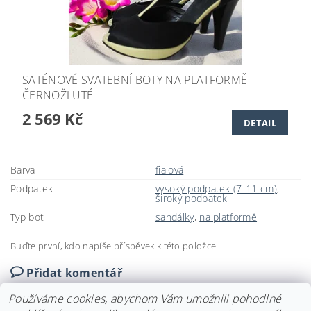
SATÉNOVÉ SVATEBNÍ BOTY NA PLATFORMĚ -
ČERNOŽLUTÉ
2 569 Kč
DETAIL
Barva
fialová
Podpatek
vysoký podpatek (7-11 cm)
,
široký podpatek
Typ bot
sandálky
,
na platformě
Buďte první, kdo napíše příspěvek k této položce.
Přidat komentář
Používáme cookies, abychom Vám umožnili pohodlné