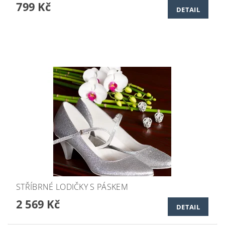
799 Kč
DETAIL
STŘÍBRNÉ LODIČKY S PÁSKEM
2 569 Kč
DETAIL