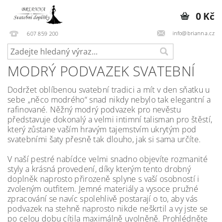
0 Kč
info@brianna.cz
607 859 200
MODRÝ PODVAZEK SVATEBNÍ
Dodržet oblíbenou svatební tradici a mít v den sňatku u
sebe „něco modrého“ snad nikdy nebylo tak elegantní a
rafinované. Něžný modrý podvazek pro nevěstu
představuje dokonalý a velmi intimní talisman pro štěstí,
který zůstane vaším hravým tajemstvím ukrytým pod
svatebními šaty přesně tak dlouho, jak si sama určíte.
V naší pestré nabídce velmi snadno objevíte rozmanité
styly a krásná provedení, díky kterým tento drobný
doplněk naprosto přirozeně splyne s vaší osobností i
zvoleným outfitem. Jemné materiály a vysoce pružné
zpracování se navíc spolehlivě postarají o to, aby vás
podvazek na stehně naprosto nikde neškrtil a vy jste se
po celou dobu cítila maximálně uvolněně. Prohlédněte