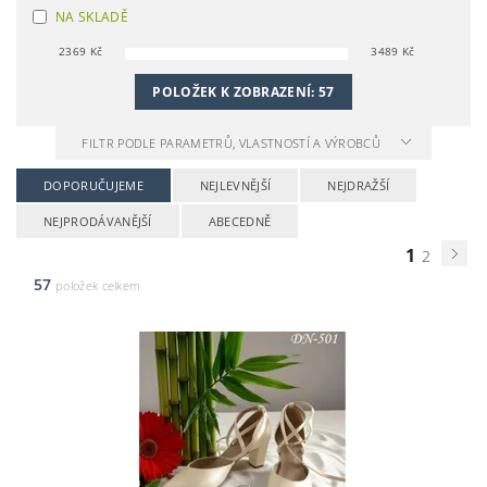
NA SKLADĚ
2369
Kč
3489
Kč
POLOŽEK K ZOBRAZENÍ:
57
FILTR PODLE PARAMETRŮ, VLASTNOSTÍ A VÝROBCŮ
DOPORUČUJEME
NEJLEVNĚJŠÍ
NEJDRAŽŠÍ
NEJPRODÁVANĚJŠÍ
ABECEDNĚ
1
2
57
položek celkem