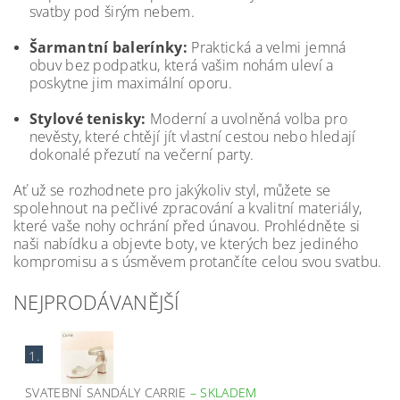
svatby pod širým nebem.
Šarmantní balerínky:
Praktická a velmi jemná
obuv bez podpatku, která vašim nohám uleví a
poskytne jim maximální oporu.
Stylové tenisky:
Moderní a uvolněná volba pro
nevěsty, které chtějí jít vlastní cestou nebo hledají
dokonalé přezutí na večerní party.
Ať už se rozhodnete pro jakýkoliv styl, můžete se
spolehnout na pečlivé zpracování a kvalitní materiály,
které vaše nohy ochrání před únavou. Prohlédněte si
naši nabídku a objevte boty, ve kterých bez jediného
kompromisu a s úsměvem protančíte celou svou svatbu.
NEJPRODÁVANĚJŠÍ
1.
SVATEBNÍ SANDÁLY CARRIE
–
SKLADEM