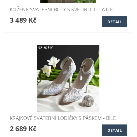
KOŽENÉ SVATEBNÍ BOTY S KVĚTINOU - LATTE
3 489 Kč
DETAIL
KRAJKOVÉ SVATEBNÍ LODIČKY S PÁSKEM - BÍLÉ
2 689 Kč
DETAIL