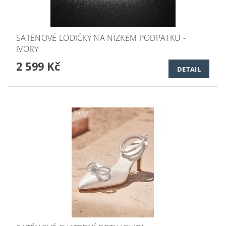
SATÉNOVÉ LODIČKY NA NÍZKÉM PODPATKU -
IVORY
2 599 Kč
DETAIL