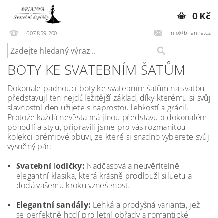
0 Kč
info@brianna.cz
607 859 200
BOTY KE SVATEBNÍM ŠATŮM
Dokonale padnoucí boty ke svatebním šatům na svatbu
představují ten nejdůležitější základ, díky kterému si svůj
slavnostní den užijete s naprostou lehkostí a grácií.
Protože každá nevěsta má jinou představu o dokonalém
pohodlí a stylu, připravili jsme pro vás rozmanitou
kolekci prémiové obuvi, ze které si snadno vyberete svůj
vysněný pár:
Svatební lodičky:
Nadčasová a neuvěřitelně
elegantní klasika, která krásně prodlouží siluetu a
dodá vašemu kroku vznešenost.
Elegantní sandály:
Lehká a prodyšná varianta, jež
se perfektně hodí pro letní obřady a romantické