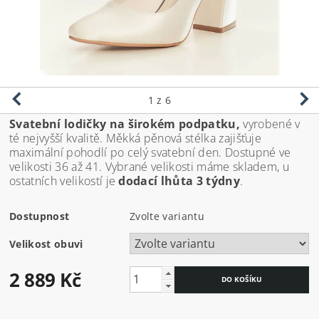
1
z 6
Svatební lodičky na širokém podpatku,
vyrobené v
té nejvyšší kvalitě. Měkká pěnová stélka zajišťuje
maximální pohodlí po celý svatební den. Dostupné ve
velikosti 36 až 41. Vybrané velikosti máme skladem, u
ostatních velikostí je
dodací lhůta 3 týdny
.
Dostupnost
Zvolte variantu
Velikost obuvi
2 889 Kč