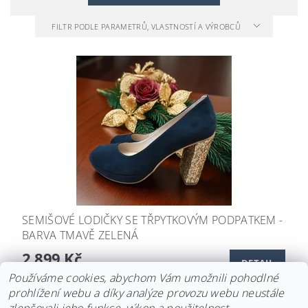
FILTR PODLE PARAMETRŮ, VLASTNOSTÍ A VÝROBCŮ
SEMIŠOVÉ LODIČKY SE TŘPYTKOVÝM PODPATKEM -
BARVA TMAVĚ ZELENÁ
2 899 Kč
DETAIL
Používáme cookies, abychom Vám umožnili pohodlné
prohlížení webu a díky analýze provozu webu neustále