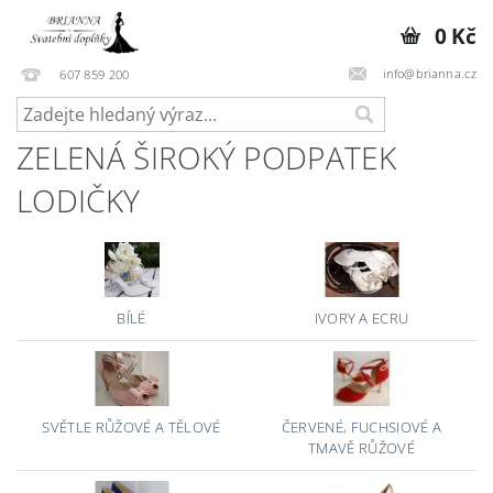
0 Kč
info@brianna.cz
607 859 200
ZELENÁ ŠIROKÝ PODPATEK
LODIČKY
BÍLÉ
IVORY A ECRU
SVĚTLE RŮŽOVÉ A TĚLOVÉ
ČERVENÉ, FUCHSIOVÉ A
TMAVĚ RŮŽOVÉ