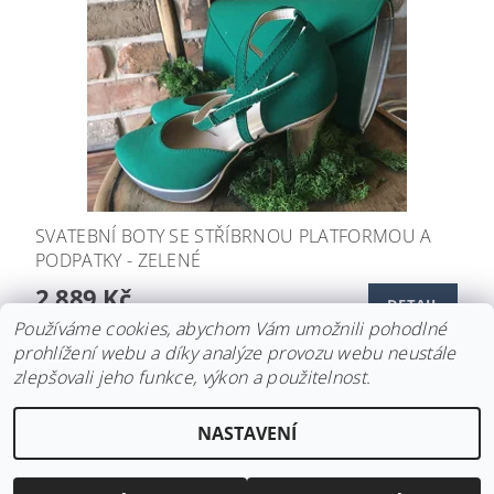
SVATEBNÍ BOTY SE STŘÍBRNOU PLATFORMOU A
PODPATKY - ZELENÉ
2 889 Kč
DETAIL
Používáme cookies, abychom Vám umožnili pohodlné
prohlížení webu a díky analýze provozu webu neustále
zlepšovali jeho funkce, výkon a použitelnost.
Upravit nastavení
2026 ©
Svatební doplňky BRIANNA
, všechna práva vyhrazena
NASTAVENÍ
cookies