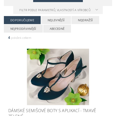
FILTR PODLE PARAMETRŮ, VLASTNOSTÍ A VÝROBCŮ
DOPORUČUJEME
NEJLEVNĚJŠÍ
NEJDRAŽŠÍ
NEJPRODÁVANĚJŠÍ
ABECEDNĚ
4
položek celkem
DÁMSKÉ SEMIŠOVÉ BOTY S APLIKACÍ - TMAVĚ