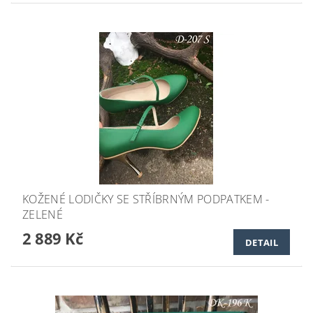
KOŽENÉ LODIČKY SE STŘÍBRNÝM PODPATKEM -
ZELENÉ
2 889 Kč
DETAIL