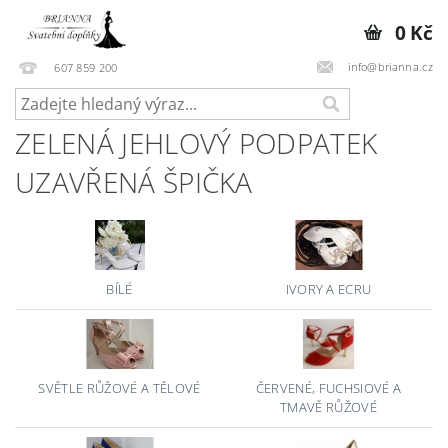
0 Kč
info@brianna.cz
607 859 200
ZELENÁ JEHLOVÝ PODPATEK
UZAVŘENÁ ŠPIČKA
BÍLÉ
IVORY A ECRU
SVĚTLE RŮŽOVÉ A TĚLOVÉ
ČERVENÉ, FUCHSIOVÉ A
TMAVĚ RŮŽOVÉ