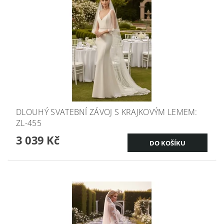
DLOUHÝ SVATEBNÍ ZÁVOJ S KRAJKOVÝM LEMEM:
ZL-455
3 039 Kč