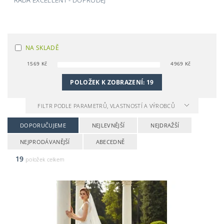
ŘADA EXCELLENT - DOPRODEJ
NA SKLADĚ
1569
Kč
4969
Kč
POLOŽEK K ZOBRAZENÍ:
19
FILTR PODLE PARAMETRŮ, VLASTNOSTÍ A VÝROBCŮ
DOPORUČUJEME
NEJLEVNĚJŠÍ
NEJDRAŽŠÍ
NEJPRODÁVANĚJŠÍ
ABECEDNĚ
19
položek celkem