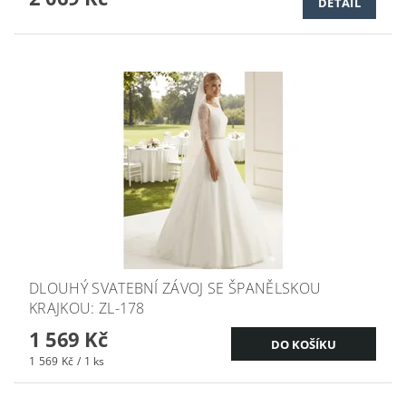
DETAIL
DLOUHÝ SVATEBNÍ ZÁVOJ SE ŠPANĚLSKOU
KRAJKOU: ZL-178
1 569 Kč
1 569 Kč / 1 ks