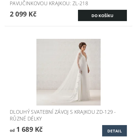
PAVUČINKOVOU KRAJKOU: ZL-218
2 099 Kč
DLOUHÝ SVATEBNÍ ZÁVOJ S KRAJKOU ZD-129 -
RŮZNÉ DÉLKY
1 689 Kč
od
DETAIL