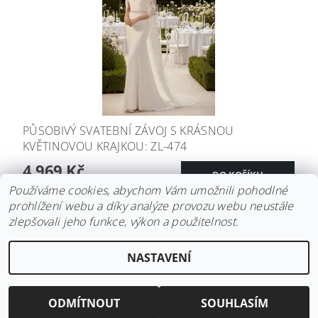
PŮSOBIVÝ SVATEBNÍ ZÁVOJ S KRÁSNOU
KVĚTINOVOU KRAJKOU: ZL-474
4 969 Kč
Používáme cookies, abychom Vám umožnili pohodlné
prohlížení webu a díky analýze provozu webu neustále
zlepšovali jeho funkce, výkon a použitelnost.
Upravit nastavení
2026 ©
Svatební doplňky BRIANNA
, všechna práva vyhrazena
NASTAVENÍ
cookies
Vytvořil Shoptet
ODMÍTNOUT
SOUHLASÍM