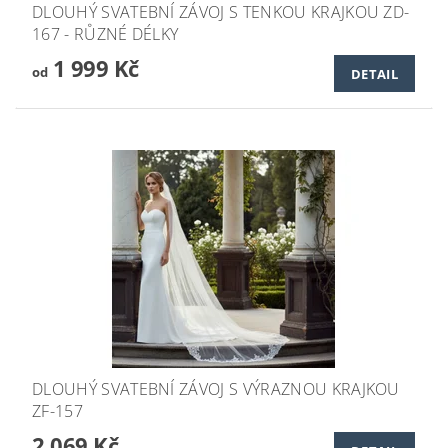
DLOUHÝ SVATEBNÍ ZÁVOJ S TENKOU KRAJKOU ZD-
167 - RŮZNÉ DÉLKY
1 999 Kč
od
DETAIL
DLOUHÝ SVATEBNÍ ZÁVOJ S VÝRAZNOU KRAJKOU
ZF-157
2 069 Kč