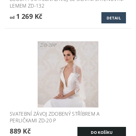
LEMEM ZD-132
1 269 Kč
od
DETAIL
SVATEBNÍ ZÁVOJ ZDOBENÝ STŘÍBREM A
PERLIČKAMI ZD-20 P
889 Kč