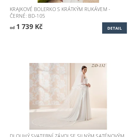
KRAJKOVÉ BOLERKO S KRÁTKÝM RUKÁVEM -
ČERNÉ: BD-105
1 739 Kč
od
DETAIL
DLOUHÝ SVATEBNÍ ZÁVOJ SE SILNÝM SATÉNOVÝM