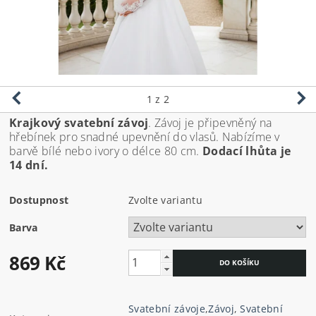
1
z 2
Krajkový svatební závoj
. Závoj je připevněný na
hřebínek pro snadné upevnění do vlasů. Nabízíme v
barvě bílé nebo ivory o délce 80 cm.
Dodací lhůta je
14 dní.
Dostupnost
Zvolte variantu
Barva
869 Kč
Svatební závoje
,
Závoj
,
Svatební