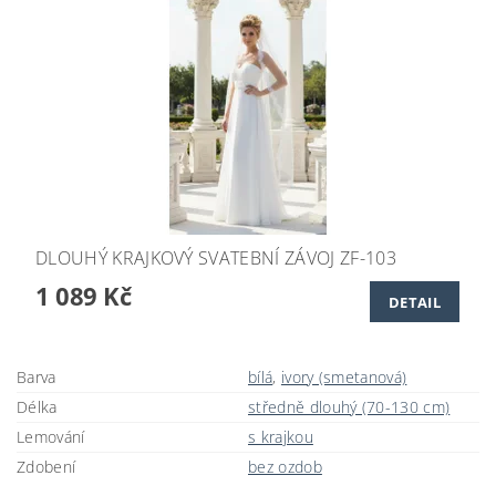
DLOUHÝ KRAJKOVÝ SVATEBNÍ ZÁVOJ ZF-103
1 089 Kč
DETAIL
Barva
bílá
,
ivory (smetanová)
Délka
středně dlouhý (70-130 cm)
Lemování
s krajkou
Zdobení
bez ozdob