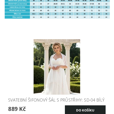
SVATEBNÍ ŠIFONOVÝ ŠÁL S PRŮSTŘIHY: SD-04 BÍLÝ
889 Kč