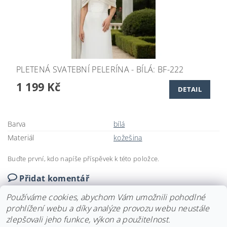
PLETENÁ SVATEBNÍ PELERÍNA - BÍLÁ: BF-222
1 199 Kč
DETAIL
Barva
bílá
Materiál
kožešina
Buďte první, kdo napíše příspěvek k této položce.
Přidat komentář
Používáme cookies, abychom Vám umožnili pohodlné
prohlížení webu a díky analýze provozu webu neustále
zlepšovali jeho funkce, výkon a použitelnost.