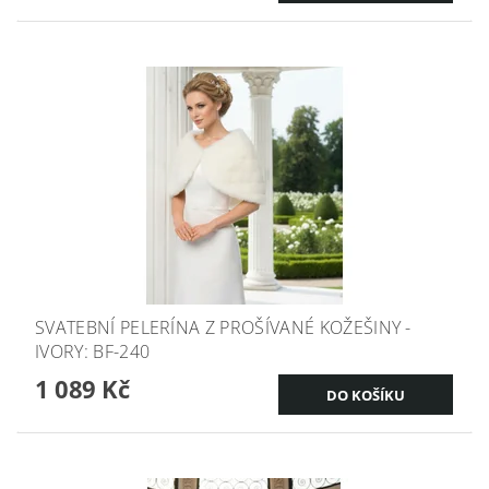
SVATEBNÍ PELERÍNA Z PROŠÍVANÉ KOŽEŠINY -
IVORY: BF-240
1 089 Kč