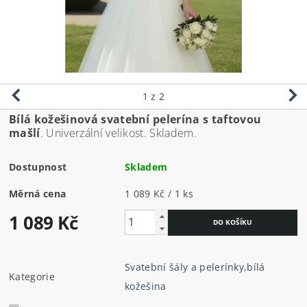
1
z 2
Bílá kožešinová svatební pelerína s taftovou
mašlí
. Univerzální velikost. Skladem.
Dostupnost
Skladem
Měrná cena
1 089 Kč / 1 ks
1 089 Kč
Svatební šály a pelerínky
,
bílá
Kategorie
kožešina