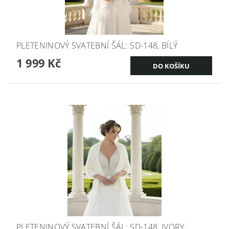
PLETENINOVÝ SVATEBNÍ ŠÁL: SD-148, BÍLÝ
1 999 Kč
PLETENINOVÝ SVATEBNÍ ŠÁL: SD-148, IVORY