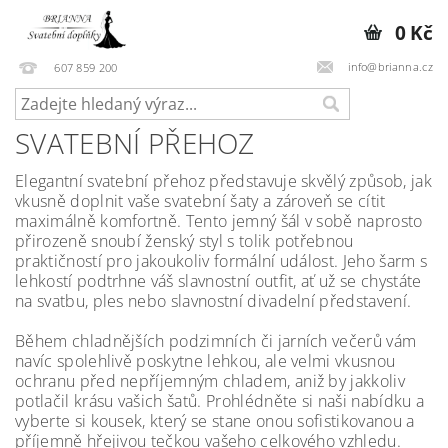
0 Kč
info@brianna.cz
607 859 200
SVATEBNÍ PŘEHOZ
Elegantní svatební přehoz představuje skvělý způsob, jak
vkusně doplnit vaše svatební šaty a zároveň se cítit
maximálně komfortně. Tento jemný šál v sobě naprosto
přirozeně snoubí ženský styl s tolik potřebnou
praktičností pro jakoukoliv formální událost. Jeho šarm s
lehkostí podtrhne váš slavnostní outfit, ať už se chystáte
na svatbu, ples nebo slavnostní divadelní představení.
Během chladnějších podzimních či jarních večerů vám
navíc spolehlivě poskytne lehkou, ale velmi vkusnou
ochranu před nepříjemným chladem, aniž by jakkoliv
potlačil krásu vašich šatů. Prohlédněte si naši nabídku a
vyberte si kousek, který se stane onou sofistikovanou a
příjemně hřejivou tečkou vašeho celkového vzhledu.