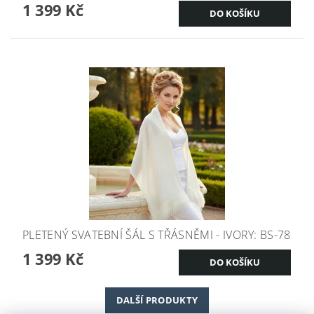
1 399 Kč
PLETENÝ SVATEBNÍ ŠÁL S TŘÁSNĚMI - IVORY: BS-78
1 399 Kč
DALŠÍ PRODUKTY