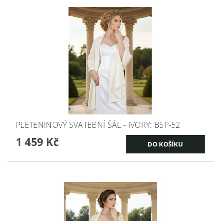
PLETENINOVÝ SVATEBNÍ ŠÁL - IVORY: BSP-52
1 459 Kč