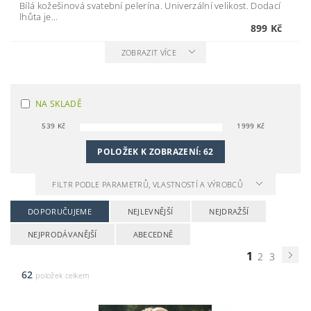
Bílá kožešinová svatební pelerína. Univerzální velikost. Dodací
lhůta je...
899 Kč
ZOBRAZIT VÍCE
NA SKLADĚ
539
Kč
1999
Kč
POLOŽEK K ZOBRAZENÍ:
62
FILTR PODLE PARAMETRŮ, VLASTNOSTÍ A VÝROBCŮ
DOPORUČUJEME
NEJLEVNĚJŠÍ
NEJDRAŽŠÍ
NEJPRODÁVANĚJŠÍ
ABECEDNĚ
1
2
3
62
položek celkem