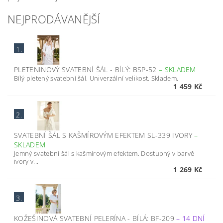
NEJPRODÁVANĚJŠÍ
1.
PLETENINOVÝ SVATEBNÍ ŠÁL - BÍLÝ: BSP-52
–
SKLADEM
Bílý pletený svatební šál. Univerzální velikost. Skladem.
1 459 Kč
2.
SVATEBNÍ ŠÁL S KAŠMÍROVÝM EFEKTEM SL-339 IVORY
–
SKLADEM
Jemný svatební šál s kašmírovým efektem. Dostupný v barvě
ivory v...
1 269 Kč
3.
KOŽEŠINOVÁ SVATEBNÍ PELERÍNA - BÍLÁ: BF-209
–
14 DNÍ