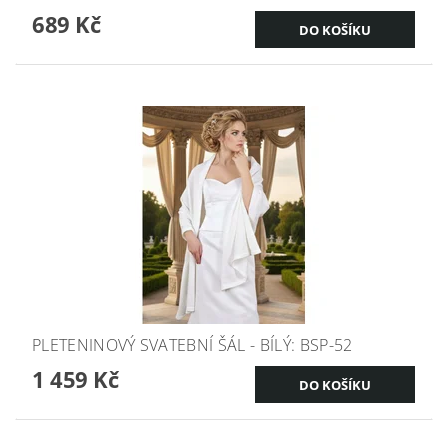
689 Kč
PLETENINOVÝ SVATEBNÍ ŠÁL - BÍLÝ: BSP-52
1 459 Kč