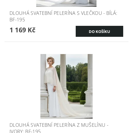
DLOUHÁ SVATEBNÍ PELERÍNA S VLEČKOU - BÍLÁ:
BF-195
1 169 Kč
DLOUHÁ SVATEBNÍ PELERÍNA Z MUŠELÍNU -
IVORY: BF-195