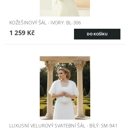
KOŽEŠINOVÝ ŠÁL - IVORY: BL-306
1 259 Kč
LUXUSNÍ VELUROVÝ SVATEBNÍ ŠÁL - BÍLÝ: SM-941