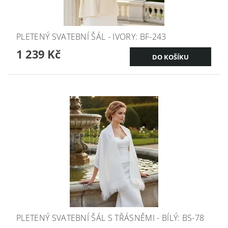
PLETENÝ SVATEBNÍ ŠÁL - IVORY: BF-243
1 239 Kč
PLETENÝ SVATEBNÍ ŠÁL S TŘÁSNĚMI - BÍLÝ: BS-78