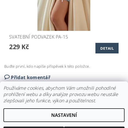
SVATEBNÍ PODVAZEK PA-15
229 Kč
DETAIL
Buďte první, kdo napíše příspěvek k této položce.
Přidat komentář
Používáme cookies, abychom Vám umožnili pohodlné
prohlížení webu a díky analýze provozu webu neustále
zlepšovali jeho funkce, výkon a použitelnost.
Upravit nastavení
2026 ©
Svatební doplňky BRIANNA
, všechna práva vyhrazena
NASTAVENÍ
cookies