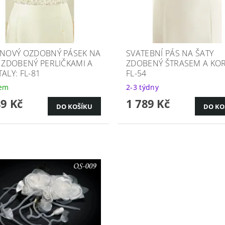
INOVÝ OZDOBNÝ PÁSEK NA
SVATEBNÍ PÁS NA ŠATY
, ZDOBENÝ PERLIČKAMI A
ZDOBENÝ ŠTRASEM A KOR
ALY: FL-81
FL-54
dem
2-3 týdny
89 Kč
1 789 Kč