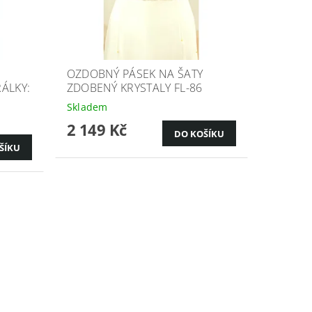
OZDOBNÝ PÁSEK NA ŠATY
ÁLKY:
ZDOBENÝ KRYSTALY FL-86
Skladem
2 149 Kč