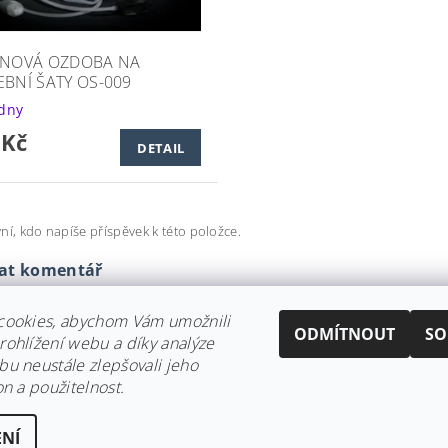
INOVÁ OZDOBA NA
EBNÍ ŠATY OS-009
ýdny
 Kč
DETAIL
ní, kdo napíše příspěvek k této položce.
dat komentář
cookies, abychom Vám umožnili
ODMÍTNOUT
SO
ohlížení webu a díky analýze
u neustále zlepšovali jeho
on a použitelnost.
NÍ
ena
Upravit nastavení cookies