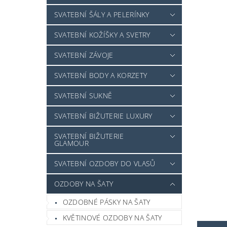
SVATEBNÍ ŠÁLY A PELERÍNKY
SVATEBNÍ KOŽÍŠKY A SVETRY
SVATEBNÍ ZÁVOJE
SVATEBNÍ BODY A KORZETY
SVATEBNÍ SUKNĚ
SVATEBNÍ BIŽUTERIE LUXURY
SVATEBNÍ BIŽUTERIE
GLAMOUR
SVATEBNÍ OZDOBY DO VLASŮ
OZDOBY NA ŠATY
OZDOBNÉ PÁSKY NA ŠATY
KVĚTINOVÉ OZDOBY NA ŠATY