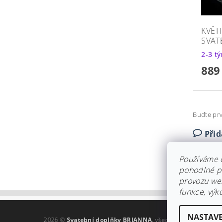
KVĚT
SVAT
2-3 t
889
Buďte prv
Při
Používáme 
pohodlné pr
provozu web
funkce, výk
NASTAVE
2026 ©
Svatební doplňky BRIANNA
, všechna práva vyhraz