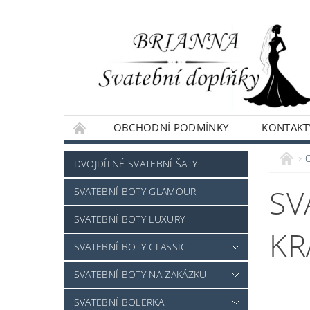
OBCHODNÍ PODMÍNKY
KONTAKT
NAPIŠTE NÁM
DVOJDÍLNÉ SVATEBNÍ ŠATY
SV
SVATEBNÍ BOTY GLAMOUR
SVATEBNÍ BOTY LUXURY
KR
SVATEBNÍ BOTY CLASSIC
SVATEBNÍ BOTY NA ZAKÁZKU
SVATEBNÍ BOLERKA