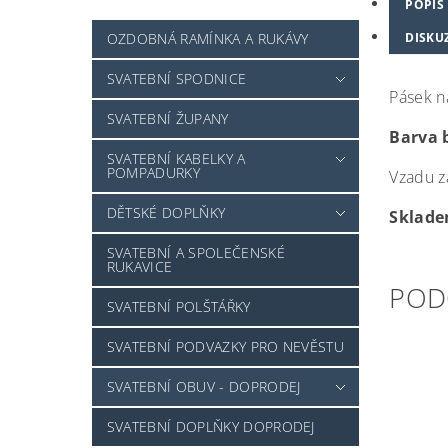
POPIS
OZDOBNÁ RAMÍNKA A RUKÁVY
DISKU
SVATEBNÍ SPODNICE
Pásek n
SVATEBNÍ ŽUPANY
Barva b
SVATEBNÍ KABELKY A
POMPADURKY
Vzadu z
DĚTSKÉ DOPLŇKY
Sklade
SVATEBNÍ A SPOLEČENSKÉ
RUKAVICE
POD
SVATEBNÍ POLŠTÁŘKY
SVATEBNÍ PODVAZKY PRO NEVĚSTU
SVATEBNÍ OBUV - DOPRODEJ
SVATEBNÍ DOPLŇKY DOPRODEJ