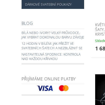
DÁRKOVÉ SVATEBNÍ POUKAZY
BLOG
KVĚT
ŠATY
BÍLÁ NEBO IVORY? VELKÝ PRŮVODCE,
KRYST
JAK VYBRAT DOKONALOU BARVU ZÁVOJE
Skla
12 HODIN V BÍLÉM: JAK PŘEŽÍT VE
1 6
SVATEBNÍCH ŠATECH A NEZBLÁZNIT SE
NASTAVITELNÁ SPODNICE: KONTROLA
NAD KAŽDOU KŘIVKOU
PŘIJÍMÁME ONLINE PLATBY