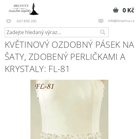
0 Kč
info@brianna.cz
607 859 200
KVĚTINOVÝ OZDOBNÝ PÁSEK NA
ŠATY, ZDOBENÝ PERLIČKAMI A
KRYSTALY: FL-81