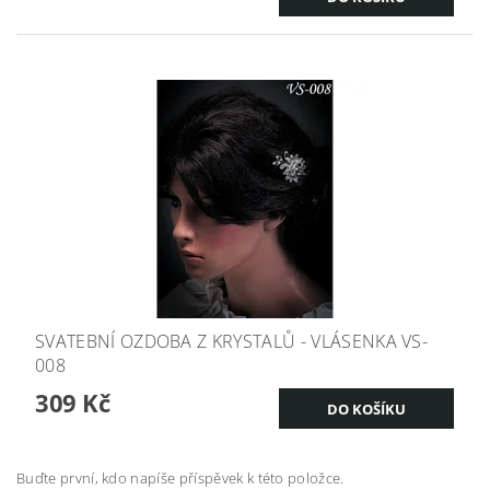
SVATEBNÍ OZDOBA Z KRYSTALŮ - VLÁSENKA VS-
008
309 Kč
Buďte první, kdo napíše příspěvek k této položce.