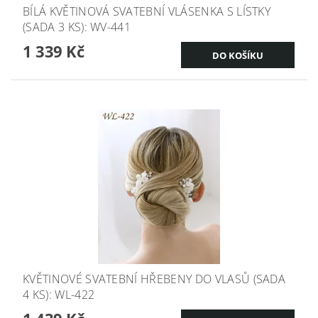
BÍLÁ KVĚTINOVÁ SVATEBNÍ VLÁSENKA S LÍSTKY
(SADA 3 KS): WV-441
1 339 Kč
KVĚTINOVÉ SVATEBNÍ HŘEBENY DO VLASŮ (SADA
4 KS): WL-422