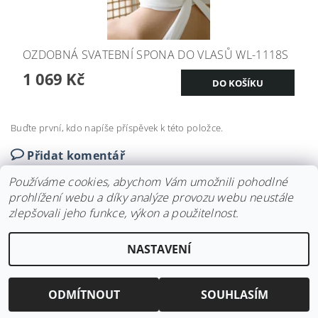
OZDOBNÁ SVATEBNÍ SPONA DO VLASŮ WL-1118S
1 069 Kč
Buďte první, kdo napíše příspěvek k této položce.
Přidat komentář
Používáme cookies, abychom Vám umožnili pohodlné
prohlížení webu a díky analýze provozu webu neustále
zlepšovali jeho funkce, výkon a použitelnost.
Upravit nastavení
2026 ©
Svatební doplňky BRIANNA
, všechna práva vyhrazena
NASTAVENÍ
cookies
Vytvořil Shoptet
ODMÍTNOUT
SOUHLASÍM