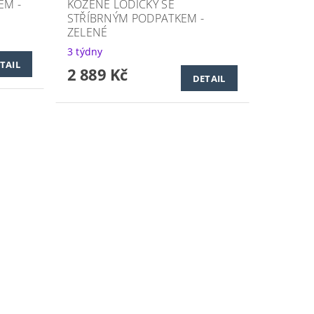
EM -
KOŽENÉ LODIČKY SE
STŘÍBRNÝM PODPATKEM -
ZELENÉ
3 týdny
TAIL
2 889 Kč
DETAIL