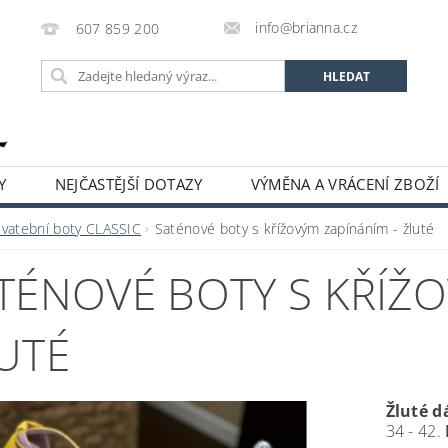
info@brianna.cz
607 859 200
Y
NEJČASTĚJŠÍ DOTAZY
VÝMĚNA A VRÁCENÍ ZBOŽÍ
Svatební boty CLASSIC
Saténové boty s křížovým zapínáním - žluté
TÉNOVÉ BOTY S KŘÍŽO
UTÉ
Žluté d
34 - 42.