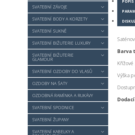
POPIS
SVATEBNÍ ZÁVOJE
PARAM
SVATEBNÍ BODY A KORZETY
DISKU
SVATEBNÍ SUKNĚ
Saténov
SVATEBNÍ BIŽUTERIE LUXURY
Barva 
SVATEBNÍ BIŽUTERIE
GLAMOUR
Křížové
SVATEBNÍ OZDOBY DO VLASŮ
Výška p
OZDOBY NA ŠATY
Dostupné
OZDOBNÁ RAMÍNKA A RUKÁVY
Dodací
SVATEBNÍ SPODNICE
SVATEBNÍ ŽUPANY
SVATEBNÍ KABELKY A