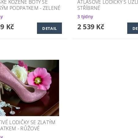
KÉ KOŽENÉ BOTY SE
ATLASOVÉ LODIČKY S UZL
KÝM PODPATKEM - ZELENÉ
STŘÍBRNÉ
ny
3 týdny
89 Kč
2 539 Kč
DETAIL
DE
TIVÉ LODIČKY SE ZLATÝM
ATKEM - RŮŽOVÉ
ny