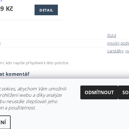
69 Kč
DETAIL
žlutá
k
vysoký pod
sandálky
,
n
ní, kdo napíše příspěvek k této položce.
dat komentář
cookies, abychom Vám umožnili
ODMÍTNOUT
SO
ohlížení webu a díky analýze
u neustále zlepšovali jeho
on a použitelnost.
NÍ
ena
Upravit nastavení cookies