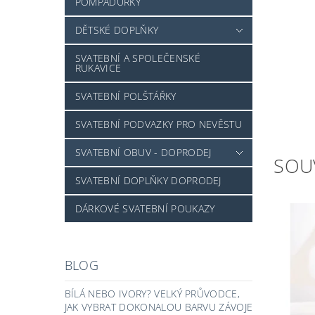
POMPADURKY
DĚTSKÉ DOPLŇKY
SVATEBNÍ A SPOLEČENSKÉ
RUKAVICE
SVATEBNÍ POLŠTÁŘKY
SVATEBNÍ PODVAZKY PRO NEVĚSTU
SVATEBNÍ OBUV - DOPRODEJ
SOU
SVATEBNÍ DOPLŇKY DOPRODEJ
DÁRKOVÉ SVATEBNÍ POUKAZY
BLOG
BÍLÁ NEBO IVORY? VELKÝ PRŮVODCE,
JAK VYBRAT DOKONALOU BARVU ZÁVOJE