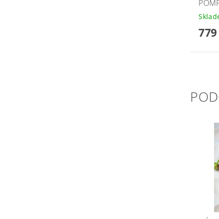
POMP
Skla
779
POD