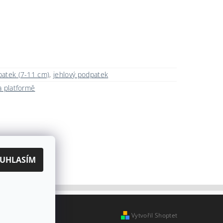
patek (7-11 cm)
,
jehlový podpatek
a platformě
UHLASÍM
Vytvořil Shoptet