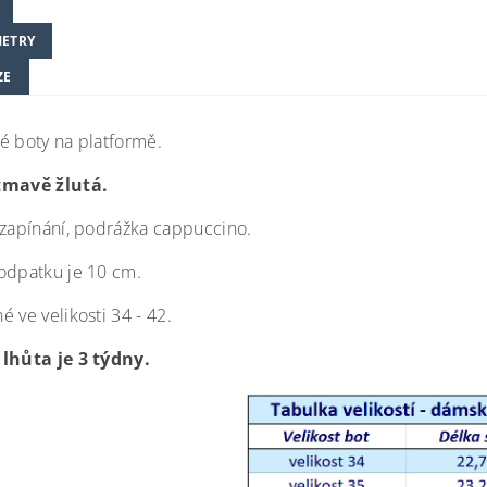
ETRY
ZE
é boty na platformě.
tmavě žlutá.
 zapínání, podrážka cappuccino.
odpatku je 10 cm.
 ve velikosti 34 - 42.
 lhůta je 3 týdny.