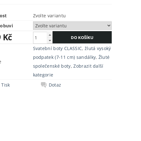
ost
Zvolte variantu
 obuvi
9 Kč
Svatební boty CLASSIC
,
žlutá vysoký
podpatek (7-11 cm) sandálky
,
Žluté
e
společenské boty
,
Zobrazit další
kategorie
Tisk
Dotaz