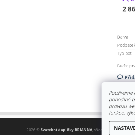
2 8
Barva
Podpate
Typ bot
Buďte prv
Při
Používáme 
pohodlné pr
provozu web
funkce, výk
NASTAVE
2026 ©
Svatební doplňky BRIANNA
, všechna práva vyhraz