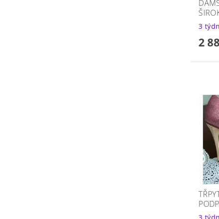
DÁMS
ŠIRO
3 týd
2 8
TŘPY
PODP
3 týd