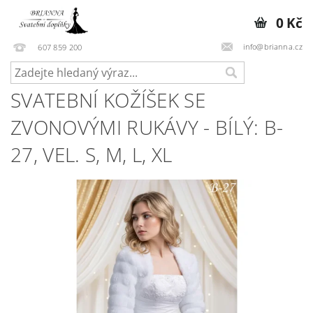
0 Kč
info@brianna.cz
607 859 200
SVATEBNÍ KOŽÍŠEK SE
ZVONOVÝMI RUKÁVY - BÍLÝ: B-
27, VEL. S, M, L, XL