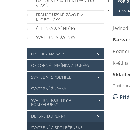
OZDOBNÉ SVATEBNÍ PÁSY DO
POPIS
VLASŮ
DISKU
FRANCOUZSKÉ ZÁVOJE A
KLOBOUČKY
Jednoduc
ČELENKY A VĚNEČKY
SVATEBNÍ VLÁSENKY
Barva b
Rozměr 
OZDOBY NA ŠATY
Květina
OZDOBNÁ RAMÍNKA A RUKÁVY
Sklade
SVATEBNÍ SPODNICE
Buďte prv
SVATEBNÍ ŽUPANY
Při
SVATEBNÍ KABELKY A
POMPADURKY
DĚTSKÉ DOPLŇKY
SVATEBNÍ A SPOLEČENSKÉ