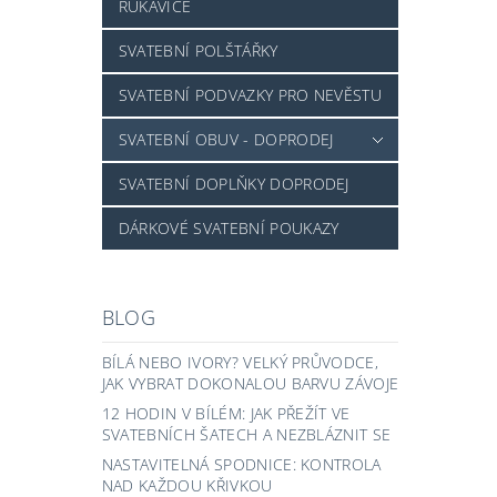
RUKAVICE
SVATEBNÍ POLŠTÁŘKY
SVATEBNÍ PODVAZKY PRO NEVĚSTU
SVATEBNÍ OBUV - DOPRODEJ
SVATEBNÍ DOPLŇKY DOPRODEJ
DÁRKOVÉ SVATEBNÍ POUKAZY
BLOG
BÍLÁ NEBO IVORY? VELKÝ PRŮVODCE,
JAK VYBRAT DOKONALOU BARVU ZÁVOJE
12 HODIN V BÍLÉM: JAK PŘEŽÍT VE
SVATEBNÍCH ŠATECH A NEZBLÁZNIT SE
NASTAVITELNÁ SPODNICE: KONTROLA
NAD KAŽDOU KŘIVKOU