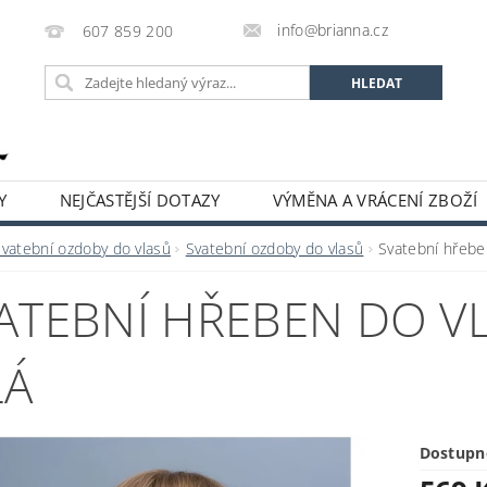
info@brianna.cz
607 859 200
Y
NEJČASTĚJŠÍ DOTAZY
VÝMĚNA A VRÁCENÍ ZBOŽÍ
Svatební ozdoby do vlasů
Svatební ozdoby do vlasů
Svatební hřeben
ATEBNÍ HŘEBEN DO VL
LÁ
Dostupn