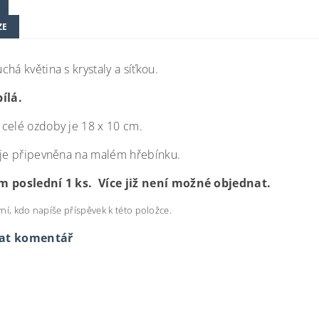
ZE
há květina s krystaly a síťkou.
ílá.
celé ozdoby je 18 x 10 cm.
 je připevněna na malém hřebínku.
m poslední 1 ks. Více již není možné objednat.
ní, kdo napíše příspěvek k této položce.
dat komentář