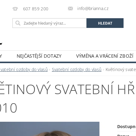
info@brianna.cz
607 859 200
Y
NEJČASTĚJŠÍ DOTAZY
VÝMĚNA A VRÁCENÍ ZBOŽÍ
Svatební ozdoby do vlasů
Svatební ozdoby do vlasů
Květinový svat
ĚTINOVÝ SVATEBNÍ HŘ
010
Dostupn