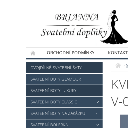
OBCHODNÍ PODMÍNKY
KONTAKT
NAPIŠTE NÁM
DVOJDÍLNÉ SVATEBNÍ ŠATY
KV
SVATEBNÍ BOTY GLAMOUR
SVATEBNÍ BOTY LUXURY
V-
SVATEBNÍ BOTY CLASSIC
SVATEBNÍ BOTY NA ZAKÁZKU
SVATEBNÍ BOLERKA