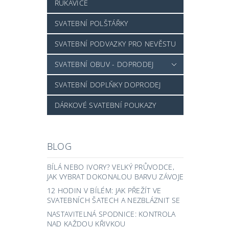
RUKAVICE
SVATEBNÍ POLŠTÁŘKY
SVATEBNÍ PODVAZKY PRO NEVĚSTU
SVATEBNÍ OBUV - DOPRODEJ
SVATEBNÍ DOPLŇKY DOPRODEJ
DÁRKOVÉ SVATEBNÍ POUKAZY
BLOG
BÍLÁ NEBO IVORY? VELKÝ PRŮVODCE,
JAK VYBRAT DOKONALOU BARVU ZÁVOJE
12 HODIN V BÍLÉM: JAK PŘEŽÍT VE
SVATEBNÍCH ŠATECH A NEZBLÁZNIT SE
NASTAVITELNÁ SPODNICE: KONTROLA
NAD KAŽDOU KŘIVKOU