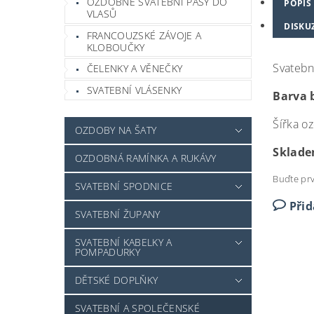
OZDOBNÉ SVATEBNÍ PÁSY DO
POPIS
VLASŮ
DISKU
FRANCOUZSKÉ ZÁVOJE A
KLOBOUČKY
Svatební
ČELENKY A VĚNEČKY
SVATEBNÍ VLÁSENKY
Barva 
Šířka o
OZDOBY NA ŠATY
Sklade
OZDOBNÁ RAMÍNKA A RUKÁVY
Buďte prv
SVATEBNÍ SPODNICE
Při
SVATEBNÍ ŽUPANY
SVATEBNÍ KABELKY A
POMPADURKY
DĚTSKÉ DOPLŇKY
SVATEBNÍ A SPOLEČENSKÉ