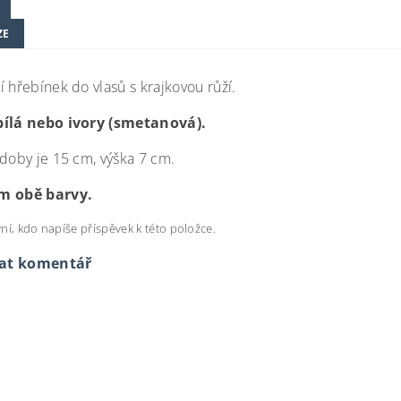
ZE
 hřebínek do vlasů s krajkovou růží.
bílá nebo ivory (smetanová).
zdoby je 15 cm, výška 7 cm.
m obě barvy.
ní, kdo napíše příspěvek k této položce.
dat komentář