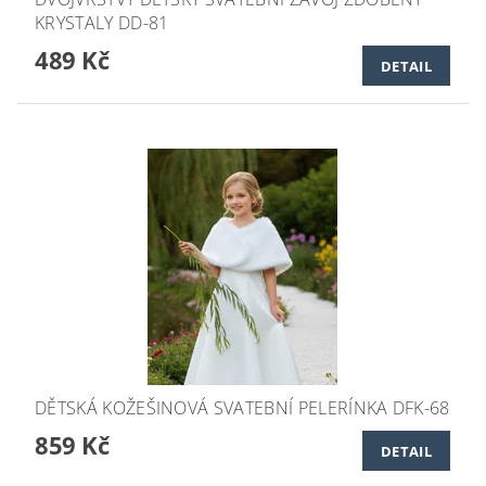
KRYSTALY DD-81
489 Kč
DETAIL
DĚTSKÁ KOŽEŠINOVÁ SVATEBNÍ PELERÍNKA DFK-68
859 Kč
DETAIL