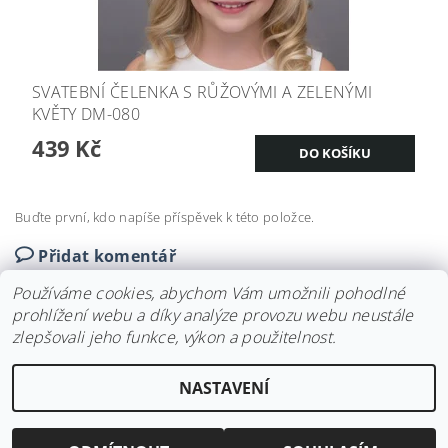
SVATEBNÍ ČELENKA S RŮŽOVÝMI A ZELENÝMI
KVĚTY DM-080
439 Kč
Buďte první, kdo napíše příspěvek k této položce.
Přidat komentář
Používáme cookies, abychom Vám umožnili pohodlné
prohlížení webu a díky analýze provozu webu neustále
zlepšovali jeho funkce, výkon a použitelnost.
Upravit nastavení
2026 ©
Svatební doplňky BRIANNA
, všechna práva vyhrazena
NASTAVENÍ
cookies
Vytvořil Shoptet