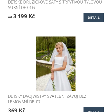
DĚTSKÉ DRUŽIČKOVÉ ŠATY S TŘPYTIVOU TYLOVOU
SUKNÍ DF-01G
3 199 Kč
od
DETAIL
DĚTSKÝ DVOJVRSTVÝ SVATEBNÍ ZÁVOJ BEZ
LEMOVÁNÍ DB-07
369 Kč
DETAIL