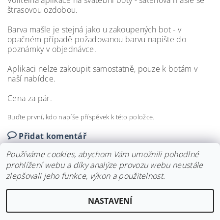
Volitelná aplikace na svatební boty - saténová mašle se
štrasovou ozdobou.
Barva mašle je stejná jako u zakoupených bot - v
opačném případě požadovanou barvu napište do
poznámky v objednávce.
Aplikaci nelze zakoupit samostatně, pouze k botám v
naší nabídce.
Cena za pár.
Buďte první, kdo napíše příspěvek k této položce.
Přidat komentář
Používáme cookies, abychom Vám umožnili pohodlné
prohlížení webu a díky analýze provozu webu neustále
zlepšovali jeho funkce, výkon a použitelnost.
Upravit nastavení
2026 ©
Svatební doplňky BRIANNA
, všechna práva vyhrazena
NASTAVENÍ
cookies