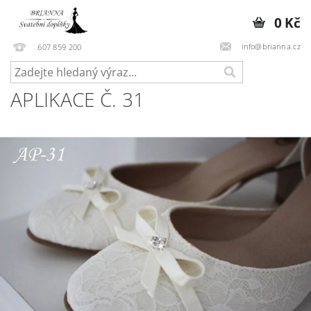
0 Kč
info@brianna.cz
607 859 200
APLIKACE Č. 31