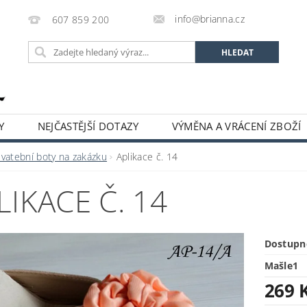
info@brianna.cz
607 859 200
Y
NEJČASTĚJŠÍ DOTAZY
VÝMĚNA A VRÁCENÍ ZBOŽÍ
Svatební boty na zakázku
Aplikace č. 14
LIKACE Č. 14
Dostupn
Mašle1
269 