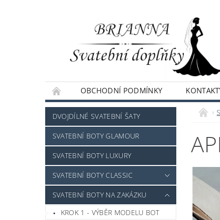
OBCHODNÍ PODMÍNKY
KONTAKT
NAPIŠTE NÁM
DVOJDÍLNÉ SVATEBNÍ ŠATY
AP
SVATEBNÍ BOTY GLAMOUR
SVATEBNÍ BOTY LUXURY
SVATEBNÍ BOTY CLASSIC
SVATEBNÍ BOTY NA ZAKÁZKU
KROK 1 - VÝBĚR MODELU BOT