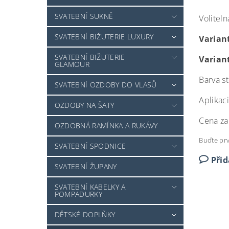
SVATEBNÍ SUKNĚ
Voliteln
SVATEBNÍ BIŽUTERIE LUXURY
Varian
SVATEBNÍ BIŽUTERIE
Varian
GLAMOUR
Barva s
SVATEBNÍ OZDOBY DO VLASŮ
Aplikac
OZDOBY NA ŠATY
Cena za
OZDOBNÁ RAMÍNKA A RUKÁVY
Buďte prv
SVATEBNÍ SPODNICE
Při
SVATEBNÍ ŽUPANY
SVATEBNÍ KABELKY A
POMPADURKY
DĚTSKÉ DOPLŇKY