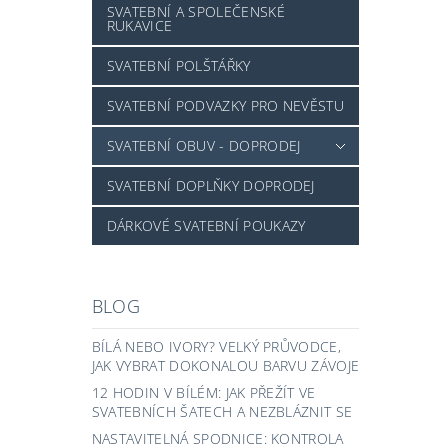
SVATEBNÍ A SPOLEČENSKÉ
RUKAVICE
SVATEBNÍ POLŠTÁŘKY
SVATEBNÍ PODVAZKY PRO NEVĚSTU
SVATEBNÍ OBUV - DOPRODEJ
SVATEBNÍ DOPLŇKY DOPRODEJ
DÁRKOVÉ SVATEBNÍ POUKAZY
BLOG
BÍLÁ NEBO IVORY? VELKÝ PRŮVODCE,
JAK VYBRAT DOKONALOU BARVU ZÁVOJE
12 HODIN V BÍLÉM: JAK PŘEŽÍT VE
SVATEBNÍCH ŠATECH A NEZBLÁZNIT SE
NASTAVITELNÁ SPODNICE: KONTROLA