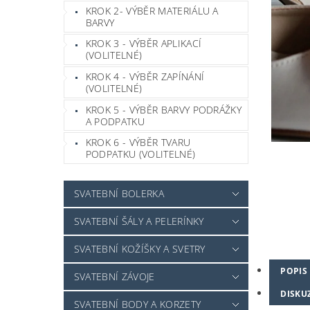
KROK 2- VÝBĚR MATERIÁLU A
BARVY
KROK 3 - VÝBĚR APLIKACÍ
(VOLITELNÉ)
KROK 4 - VÝBĚR ZAPÍNÁNÍ
(VOLITELNÉ)
KROK 5 - VÝBĚR BARVY PODRÁŽKY
A PODPATKU
KROK 6 - VÝBĚR TVARU
PODPATKU (VOLITELNÉ)
SVATEBNÍ BOLERKA
SVATEBNÍ ŠÁLY A PELERÍNKY
SVATEBNÍ KOŽÍŠKY A SVETRY
POPIS
SVATEBNÍ ZÁVOJE
DISKU
SVATEBNÍ BODY A KORZETY