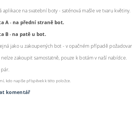
á aplikace na svatební boty - saténová mašle ve tvaru květiny.
ta A
na přední straně bot.
-
ta B
na patě u bot.
-
tejná jako u zakoupených bot - v opačném případě požadova
i nelze zakoupit samostatně, pouze k botám v naší nabídce.
 pár.
ní, kdo napíše příspěvek k této položce.
dat komentář