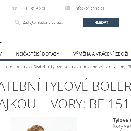
info@brianna.cz
607 859 200
Y
NEJČASTĚJŠÍ DOTAZY
VÝMĚNA A VRÁCENÍ ZBOŽÍ
Svatební bolerka
Svatební tylové bolerko lemované krajkou - ivory: 
ATEBNÍ TYLOVÉ BOLE
AJKOU - IVORY: BF-151
Tylové 
ivory ve