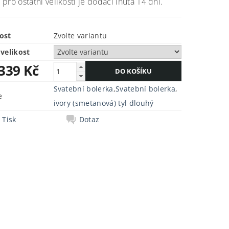
, pro ostatní velikosti je dodací lhůta 14 dní.
ost
Zvolte variantu
velikost
 339 Kč
Svatební bolerka
,
Svatební bolerka
,
e
ivory (smetanová) tyl dlouhý
Tisk
Dotaz