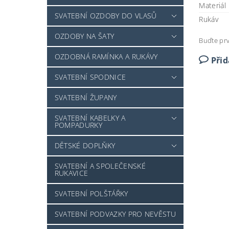
Materiál
SVATEBNÍ OZDOBY DO VLASŮ
Rukáv
OZDOBY NA ŠATY
Buďte prv
OZDOBNÁ RAMÍNKA A RUKÁVY
Při
SVATEBNÍ SPODNICE
SVATEBNÍ ŽUPANY
SVATEBNÍ KABELKY A
POMPADURKY
DĚTSKÉ DOPLŇKY
SVATEBNÍ A SPOLEČENSKÉ
RUKAVICE
SVATEBNÍ POLŠTÁŘKY
SVATEBNÍ PODVAZKY PRO NEVĚSTU