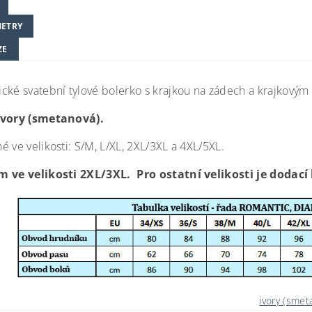
ETRY
ZE
cké svatební tylové bolerko s krajkou na zádech a krajkovým
ivory (smetanová).
 ve velikosti: S/M, L/XL, 2XL/3XL a 4XL/5XL.
 ve velikosti 2XL/3XL. Pro ostatní velikosti je dodací
ivory (smet