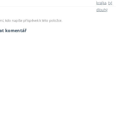
krajka
,
tyl
dlouhý
ní, kdo napíše příspěvek k této položce.
dat komentář