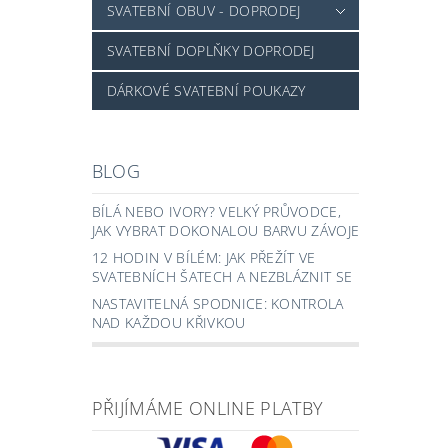
SVATEBNÍ OBUV - DOPRODEJ
SVATEBNÍ DOPLŇKY DOPRODEJ
DÁRKOVÉ SVATEBNÍ POUKAZY
BLOG
BÍLÁ NEBO IVORY? VELKÝ PRŮVODCE,
JAK VYBRAT DOKONALOU BARVU ZÁVOJE
12 HODIN V BÍLÉM: JAK PŘEŽÍT VE
SVATEBNÍCH ŠATECH A NEZBLÁZNIT SE
NASTAVITELNÁ SPODNICE: KONTROLA
NAD KAŽDOU KŘIVKOU
PŘIJÍMÁME ONLINE PLATBY