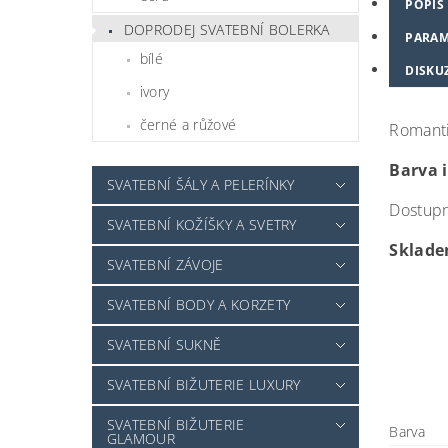
POPIS
DOPRODEJ SVATEBNÍ BOLERKA
PARAM
bílé
DISKU
ivory
černé a růžové
Romanti
Barva 
SVATEBNÍ ŠÁLY A PELERÍNKY
Dostupné
SVATEBNÍ KOŽÍŠKY A SVETRY
Skladem
SVATEBNÍ ZÁVOJE
SVATEBNÍ BODY A KORZETY
SVATEBNÍ SUKNĚ
SVATEBNÍ BIŽUTERIE LUXURY
SVATEBNÍ BIŽUTERIE
Barva
GLAMOUR