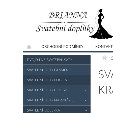
OBCHODNÍ PODMÍNKY
KONTAKT
NAPIŠTE NÁM
DVOJDÍLNÉ SVATEBNÍ ŠATY
SV
SVATEBNÍ BOTY GLAMOUR
SVATEBNÍ BOTY LUXURY
KR
SVATEBNÍ BOTY CLASSIC
SVATEBNÍ BOTY NA ZAKÁZKU
SVATEBNÍ BOLERKA