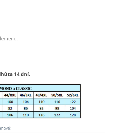
 lemem..
lhůta 14 dní.
anová)