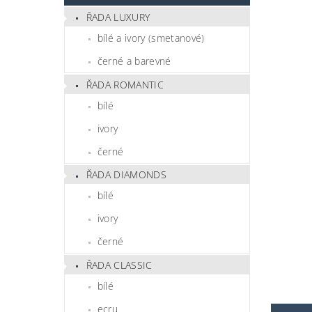
ŘADA LUXURY
bílé a ivory (smetanové)
černé a barevné
ŘADA ROMANTIC
bílé
ivory
černé
ŘADA DIAMONDS
bílé
ivory
černé
ŘADA CLASSIC
bílé
ecru