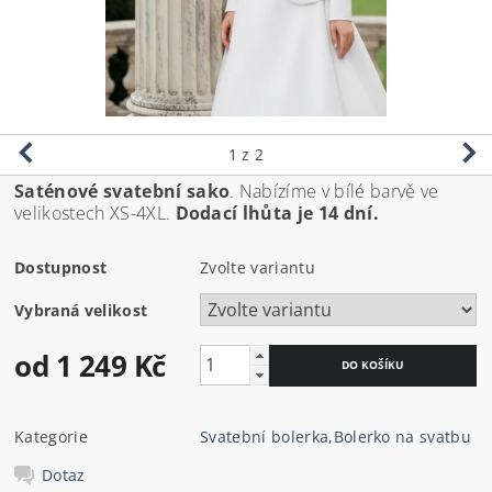
1
z 2
Saténové svatební sako
. Nabízíme v bílé barvě ve
velikostech XS-4XL.
Dodací lhůta je 14 dní.
Dostupnost
Zvolte variantu
Vybraná velikost
od 1 249 Kč
Kategorie
Svatební bolerka
,
Bolerko na svatbu
Dotaz