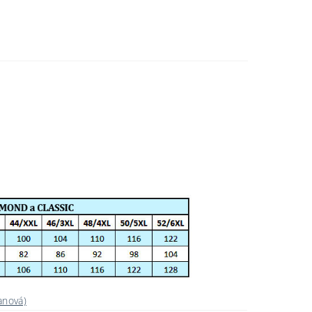
anová)