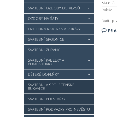
Materiál
SVATEBNÍ OZDOBY DO VLASŮ
Rukáv
OZDOBY NA ŠATY
Buďte prv
OZDOBNÁ RAMÍNKA A RUKÁVY
Při
SVATEBNÍ SPODNICE
SVATEBNÍ ŽUPANY
SVATEBNÍ KABELKY A
POMPADURKY
DĚTSKÉ DOPLŇKY
SVATEBNÍ A SPOLEČENSKÉ
RUKAVICE
SVATEBNÍ POLŠTÁŘKY
SVATEBNÍ PODVAZKY PRO NEVĚSTU