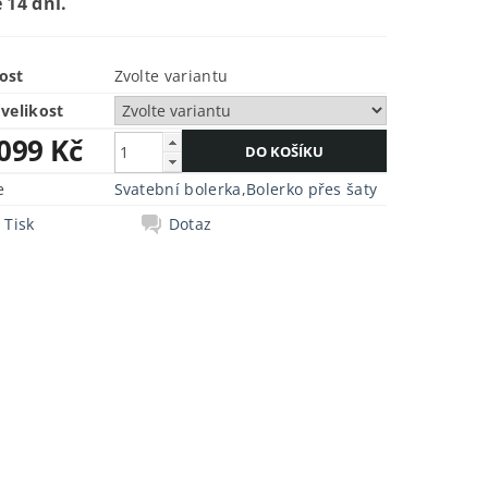
 14 dní.
ost
Zvolte variantu
velikost
 099 Kč
e
Svatební bolerka
,
Bolerko přes šaty
Tisk
Dotaz