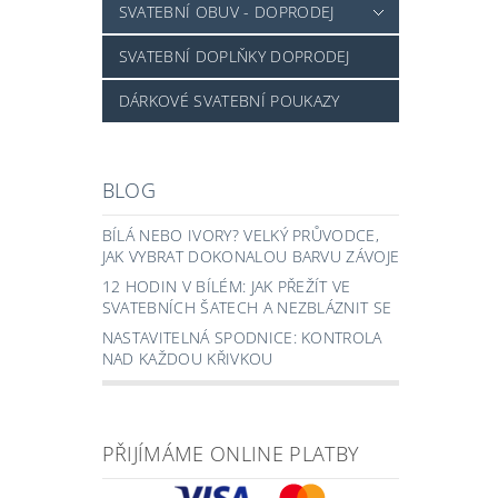
SVATEBNÍ OBUV - DOPRODEJ
SVATEBNÍ DOPLŇKY DOPRODEJ
DÁRKOVÉ SVATEBNÍ POUKAZY
BLOG
BÍLÁ NEBO IVORY? VELKÝ PRŮVODCE,
JAK VYBRAT DOKONALOU BARVU ZÁVOJE
12 HODIN V BÍLÉM: JAK PŘEŽÍT VE
SVATEBNÍCH ŠATECH A NEZBLÁZNIT SE
NASTAVITELNÁ SPODNICE: KONTROLA
NAD KAŽDOU KŘIVKOU
PŘIJÍMÁME ONLINE PLATBY