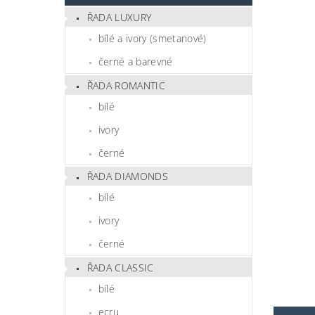
ŘADA LUXURY
bílé a ivory (smetanové)
černé a barevné
ŘADA ROMANTIC
bílé
ivory
černé
ŘADA DIAMONDS
bílé
ivory
černé
ŘADA CLASSIC
bílé
ecru