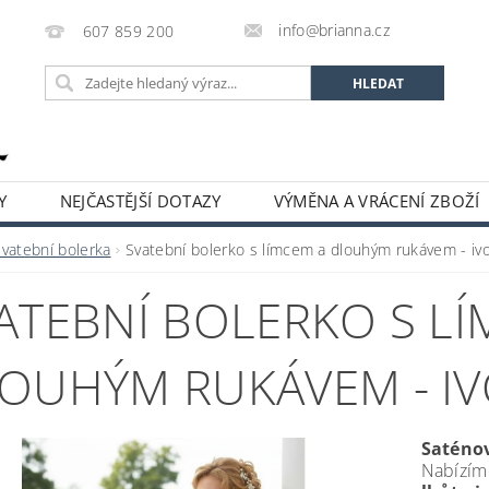
info@brianna.cz
607 859 200
Y
NEJČASTĚJŠÍ DOTAZY
VÝMĚNA A VRÁCENÍ ZBOŽÍ
Svatební bolerka
Svatební bolerko s límcem a dlouhým rukávem - ivo
ATEBNÍ BOLERKO S L
OUHÝM RUKÁVEM - IVO
Saténo
Nabízíme