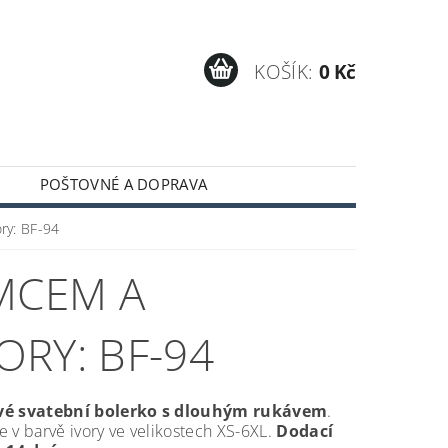
KOŠÍK:
0 Kč
POŠTOVNÉ A DOPRAVA
ry: BF-94
ÍMCEM A
RY: BF-94
vé svatební bolerko s dlouhým rukávem
.
 v barvě ivory ve velikostech XS-6XL.
Dodací