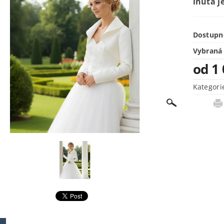
lhůta je
Dostupn
Vybraná 
od 1
Kategori