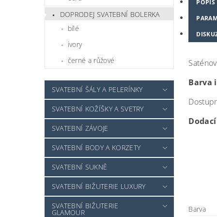
POPIS
DOPRODEJ SVATEBNÍ BOLERKA
PARAM
bílé
DISKU
ivory
černé a růžové
Saténov
Barva 
SVATEBNÍ ŠÁLY A PELERÍNKY
Dostupné
SVATEBNÍ KOŽÍŠKY A SVETRY
Dodací 
SVATEBNÍ ZÁVOJE
SVATEBNÍ BODY A KORZETY
SVATEBNÍ SUKNĚ
SVATEBNÍ BIŽUTERIE LUXURY
SVATEBNÍ BIŽUTERIE
Barva
GLAMOUR