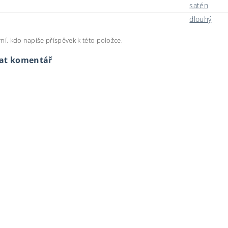
satén
dlouhý
ní, kdo napíše příspěvek k této položce.
dat komentář