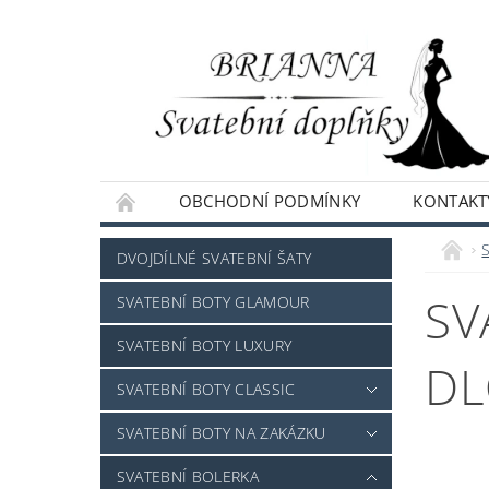
OBCHODNÍ PODMÍNKY
KONTAKT
NAPIŠTE NÁM
DVOJDÍLNÉ SVATEBNÍ ŠATY
SV
SVATEBNÍ BOTY GLAMOUR
SVATEBNÍ BOTY LUXURY
DL
SVATEBNÍ BOTY CLASSIC
SVATEBNÍ BOTY NA ZAKÁZKU
SVATEBNÍ BOLERKA