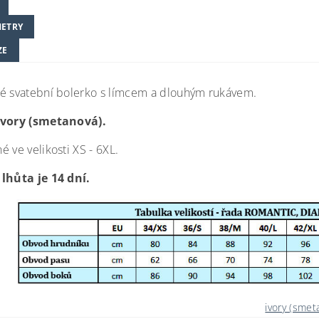
ETRY
ZE
é svatební bolerko s límcem a dlouhým rukávem.
ivory (smetanová).
 ve velikosti XS - 6XL.
lhůta je 14 dní.
ivory (smet