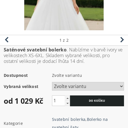
1
z 2
Saténové svatební bolerko
. Nabízíme v barvě ivory ve
velikostech XS-6XL. Skladem vybrané velikosti, pro
ostatní velikosti je dodací lhůta 14 dní.
Dostupnost
Zvolte variantu
Vybraná velikost
od 1 029 Kč
Svatební bolerka
,
Bolerko na
Kategorie
svatební šaty