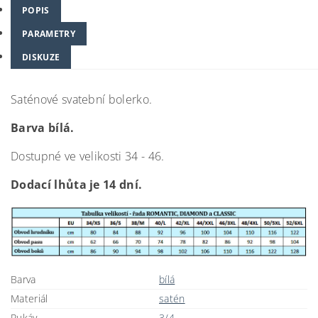
POPIS
PARAMETRY
DISKUZE
Saténové svatební bolerko.
Barva bílá.
Dostupné ve velikosti 34 - 46.
Dodací lhůta je 14 dní.
Barva
bílá
Materiál
satén
Rukáv
3/4