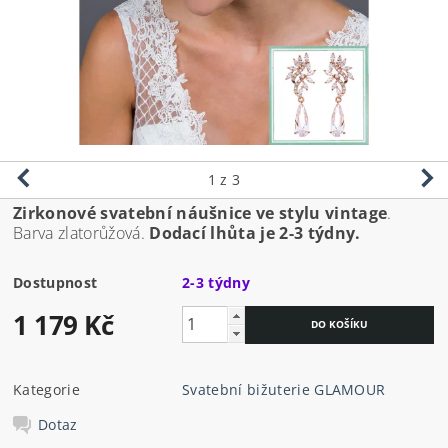
1
z 3
Zirkonové svatební náušnice ve stylu vintage
.
Barva zlatorůžová.
Dodací lhůta je 2-3 týdny.
Dostupnost
2-3 týdny
1 179 Kč
Kategorie
Svatební bižuterie GLAMOUR
Dotaz