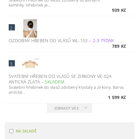
Svatební hřebínek do vlasů, zdobený štrasovými
kamínky. Hřebínek je...
939 Kč
2.
OZDOBNÝ HŘEBEN DO VLASŮ WL-153
–
2-3 TÝDNY
789 Kč
3.
SVATEBNÍ HŘEBEN DO VLASŮ SE ZIRKONY VE-02A
ANTICKÁ ZLATÁ
–
SKLADEM
Svatební hřebínek do vlasů zdobený krystaly a zirkony. Barva
antická...
1 599 Kč
ZOBRAZIT VÍCE
NA SKLADĚ