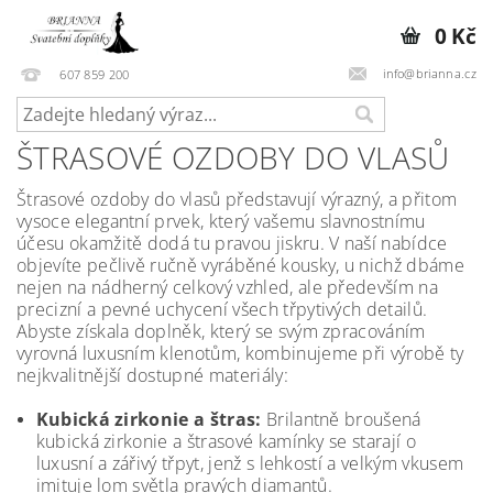
0 Kč
info@brianna.cz
607 859 200
ŠTRASOVÉ OZDOBY DO VLASŮ
Štrasové ozdoby do vlasů představují výrazný, a přitom
vysoce elegantní prvek, který vašemu slavnostnímu
účesu okamžitě dodá tu pravou jiskru. V naší nabídce
objevíte pečlivě ručně vyráběné kousky, u nichž dbáme
nejen na nádherný celkový vzhled, ale především na
precizní a pevné uchycení všech třpytivých detailů.
Abyste získala doplněk, který se svým zpracováním
vyrovná luxusním klenotům, kombinujeme při výrobě ty
nejkvalitnější dostupné materiály:
Kubická zirkonie a štras:
Brilantně broušená
kubická zirkonie a štrasové kamínky se starají o
luxusní a zářivý třpyt, jenž s lehkostí a velkým vkusem
imituje lom světla pravých diamantů.