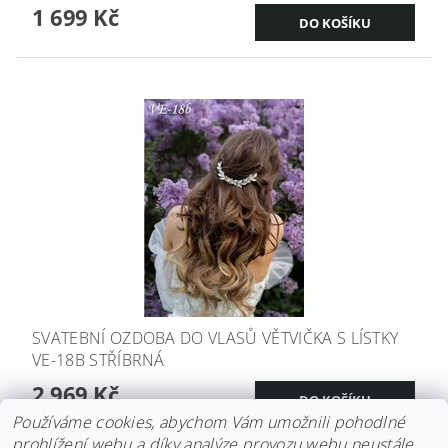
1 699 Kč
SVATEBNÍ OZDOBA DO VLASŮ VĚTVIČKA S LÍSTKY
VE-18B STŘÍBRNÁ
2 969 Kč
Používáme cookies, abychom Vám umožnili pohodlné
prohlížení webu a díky analýze provozu webu neustále