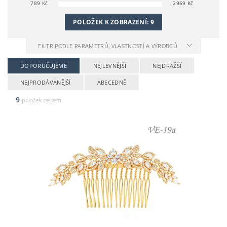
789
Kč
2969
Kč
POLOŽEK K ZOBRAZENÍ:
9
FILTR PODLE PARAMETRŮ, VLASTNOSTÍ A VÝROBCŮ
DOPORUČUJEME
NEJLEVNĚJŠÍ
NEJDRAŽŠÍ
NEJPRODÁVANĚJŠÍ
ABECEDNĚ
9
položek celkem