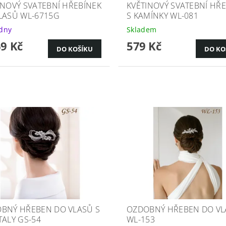
INOVÝ SVATEBNÍ HŘEBÍNEK
KVĚTINOVÝ SVATEBNÍ HŘ
LASŮ WL-6715G
S KAMÍNKY WL-081
ýdny
Skladem
69 Kč
579 Kč
BNÝ HŘEBEN DO VLASŮ S
OZDOBNÝ HŘEBEN DO VL
TALY GS-54
WL-153