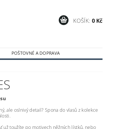
KOŠÍK:
0 Kč
POŠTOVNÉ A DOPRAVA
ES
esu
, ale oslnivý detail? Spona do vlasů z kolekce
losti.
ť už toužíte po motivech něžných lístků, nebo