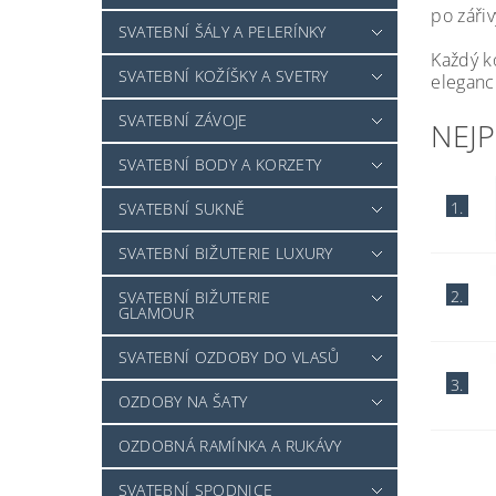
po zářiv
SVATEBNÍ ŠÁLY A PELERÍNKY
Každý k
SVATEBNÍ KOŽÍŠKY A SVETRY
eleganc
SVATEBNÍ ZÁVOJE
NEJ
SVATEBNÍ BODY A KORZETY
1.
SVATEBNÍ SUKNĚ
SVATEBNÍ BIŽUTERIE LUXURY
2.
SVATEBNÍ BIŽUTERIE
GLAMOUR
SVATEBNÍ OZDOBY DO VLASŮ
3.
OZDOBY NA ŠATY
OZDOBNÁ RAMÍNKA A RUKÁVY
SVATEBNÍ SPODNICE