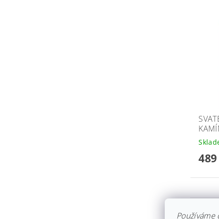
SVAT
KAMÍ
Skla
489
Používáme 