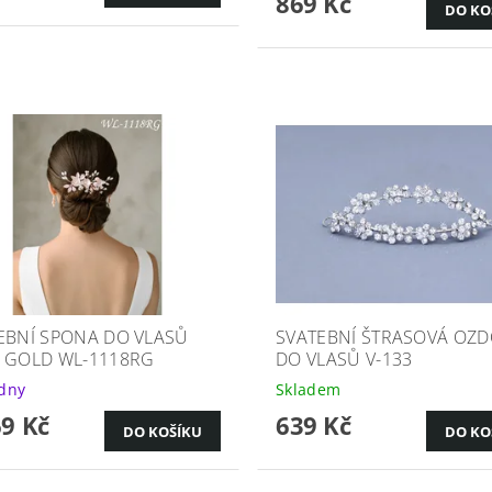
869 Kč
EBNÍ SPONA DO VLASŮ
SVATEBNÍ ŠTRASOVÁ OZ
 GOLD WL-1118RG
DO VLASŮ V-133
ýdny
Skladem
69 Kč
639 Kč