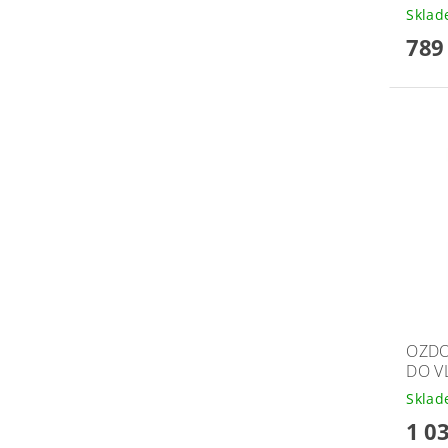
Skla
789
OZDO
DO V
Skla
1 0