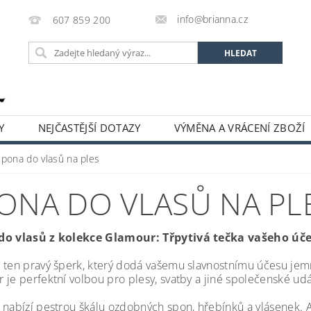
info@brianna.cz
607 859 200
Y
NEJČASTĚJŠÍ DOTAZY
VÝMĚNA A VRÁCENÍ ZBOŽÍ
Spona do vlasů na ples
ONA DO VLASŮ NA PL
do vlasů z kolekce Glamour: Třpytivá tečka vašeho úč
 ten pravý šperk, který dodá vašemu slavnostnímu účesu jemný
 je perfektní volbou pro plesy, svatby a jiné společenské udá
 nabízí pestrou škálu ozdobných spon, hřebínků a vlásenek. A