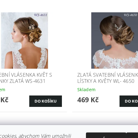
EBNÍ VLÁSENKA KVĚT S
ZLATÁ SVATEBNÍ VLÁSENK
NKY ZLATÁ WS-4631
LÍSTKY A KVĚTY WL- 4650
dem
Skladem
 Kč
469 Kč
cookies, abychom Vám umožnili