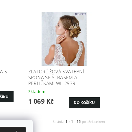
A S
ZLATORŮŽOVÁ SVATEBNÍ
SPONA SE ŠTRASEM A
PERLIČKAMI WL-2939
Skladem
1 069 Kč
1
1
15
Stránka
z
-
položek celkem