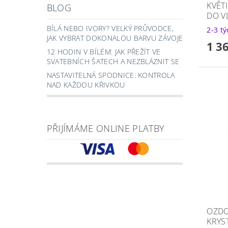
KVĚT
BLOG
DO V
BÍLÁ NEBO IVORY? VELKÝ PRŮVODCE,
2-3 t
JAK VYBRAT DOKONALOU BARVU ZÁVOJE
1 3
12 HODIN V BÍLÉM: JAK PŘEŽÍT VE
SVATEBNÍCH ŠATECH A NEZBLÁZNIT SE
NASTAVITELNÁ SPODNICE: KONTROLA
NAD KAŽDOU KŘIVKOU
PŘIJÍMÁME ONLINE PLATBY
OZDO
KRYS