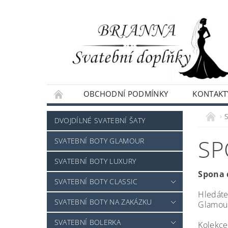
OBCHODNÍ PODMÍNKY
KONTAKT
NAPIŠTE NÁM
DVOJDÍLNÉ SVATEBNÍ ŠATY
SP
SVATEBNÍ BOTY GLAMOUR
SVATEBNÍ BOTY LUXURY
Spona 
SVATEBNÍ BOTY CLASSIC
Hledáte
SVATEBNÍ BOTY NA ZAKÁZKU
Glamour
SVATEBNÍ BOLERKA
Kolekce