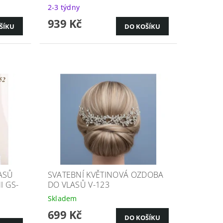
2-3 týdny
939 Kč
ASŮ
SVATEBNÍ KVĚTINOVÁ OZDOBA
I GS-
DO VLASŮ V-123
Skladem
699 Kč