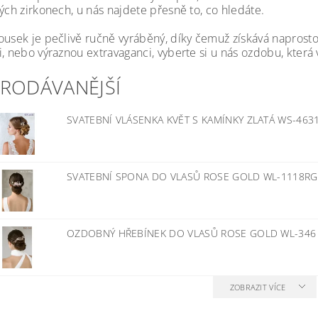
ých zirkonech, u nás najdete přesně to, co hledáte.
ousek je pečlivě ručně vyráběný, díky čemuž získává naprosto
i, nebo výraznou extravaganci, vyberte si u nás ozdobu, kter
PRODÁVANĚJŠÍ
SVATEBNÍ VLÁSENKA KVĚT S KAMÍNKY ZLATÁ WS-463
SVATEBNÍ SPONA DO VLASŮ ROSE GOLD WL-1118R
OZDOBNÝ HŘEBÍNEK DO VLASŮ ROSE GOLD WL-34
ZOBRAZIT VÍCE