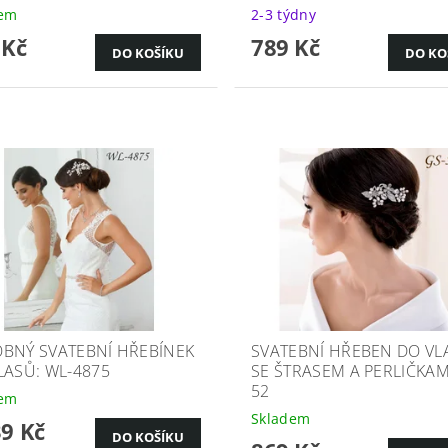
dem
2-3 týdny
 Kč
789 Kč
BNÝ SVATEBNÍ HŘEBÍNEK
SVATEBNÍ HŘEBEN DO VL
LASŮ: WL-4875
SE ŠTRASEM A PERLIČKAM
52
dem
Skladem
39 Kč