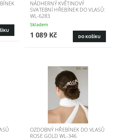
EBÍNEK
NÁDHERNÝ KVĚTINOVÝ
SVATEBNÍ HŘEBÍNEK DO VLASŮ:
WL-6283
Skladem
1 089 Kč
ASŮ
OZDOBNÝ HŘEBÍNEK DO VLASŮ
ROSE GOLD WL-346