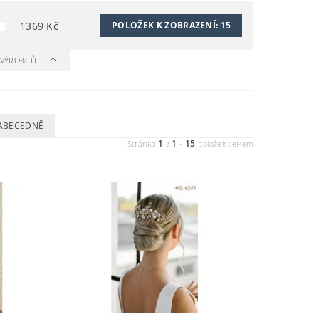
1369
Kč
POLOŽEK K ZOBRAZENÍ:
15
A VÝROBCŮ
ABECEDNĚ
1
1
15
Stránka
z
-
položek celkem