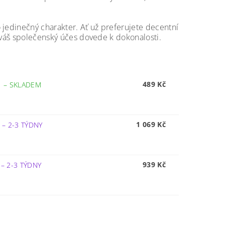
 jedinečný charakter. Ať už preferujete decentní
á váš společenský účes dovede k dokonalosti.
489 Kč
1
–
SKLADEM
1 069 Kč
G
–
2-3 TÝDNY
939 Kč
6
–
2-3 TÝDNY