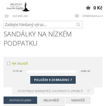
0 Kč
info@brianna.cz
607 859 200
SANDÁLKY NA NÍZKÉM
PODPATKU
NA SKLADĚ
2779
Kč
3089
Kč
POLOŽEK K ZOBRAZENÍ:
7
FILTR PODLE PARAMETRŮ, VLASTNOSTÍ A VÝROBCŮ
DOPORUČUJEME
NEJLEVNĚJŠÍ
NEJDRAŽŠÍ