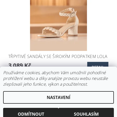
TŘPYTIVÉ SANDÁLY SE ŠIROKÝM PODPATKEM LOLA
3 089 Kč
DETAIL
Používáme cookies, abychom Vám umožnili pohodlné
prohlížení webu a díky analýze provozu webu neustále
zlepšovali jeho funkce, výkon a použitelnost.
Upravit nastavení
2026 ©
Svatební doplňky BRIANNA
, všechna práva vyhrazena
NASTAVENÍ
cookies
Vytvořil Shoptet
ODMÍTNOUT
SOUHLASÍM