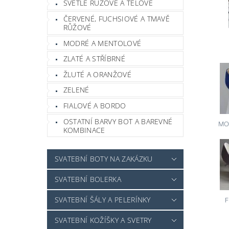
SVĚTLE RŮŽOVÉ A TĚLOVÉ
ČERVENÉ, FUCHSIOVÉ A TMAVĚ
RŮŽOVÉ
MODRÉ A MENTOLOVÉ
ZLATÉ A STŘÍBRNÉ
ŽLUTÉ A ORANŽOVÉ
ZELENÉ
FIALOVÉ A BORDO
OSTATNÍ BARVY BOT A BAREVNÉ
MO
KOMBINACE
SVATEBNÍ BOTY NA ZAKÁZKU
SVATEBNÍ BOLERKA
SVATEBNÍ ŠÁLY A PELERÍNKY
F
SVATEBNÍ KOŽÍŠKY A SVETRY