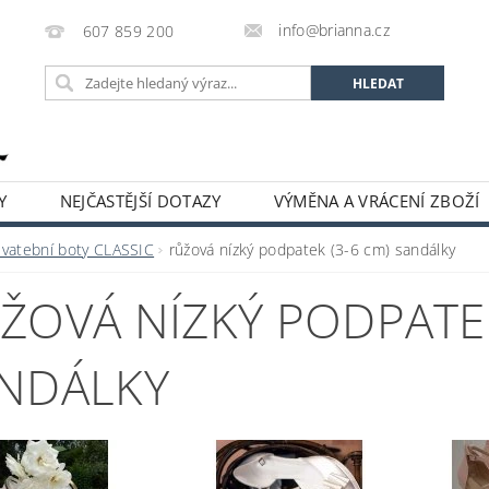
info@brianna.cz
607 859 200
Y
NEJČASTĚJŠÍ DOTAZY
VÝMĚNA A VRÁCENÍ ZBOŽÍ
Svatební boty CLASSIC
růžová nízký podpatek (3-6 cm) sandálky
ŽOVÁ NÍZKÝ PODPATEK
NDÁLKY