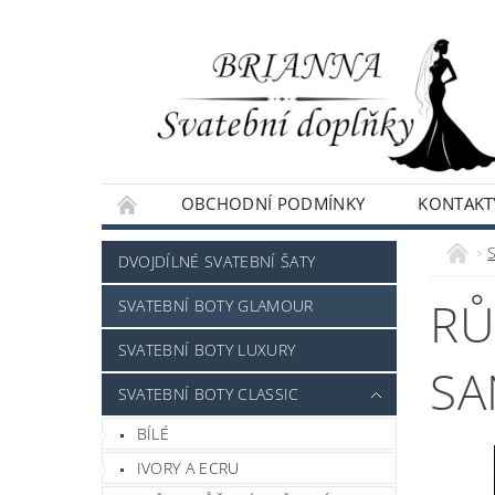
OBCHODNÍ PODMÍNKY
KONTAKT
NAPIŠTE NÁM
DVOJDÍLNÉ SVATEBNÍ ŠATY
RŮ
SVATEBNÍ BOTY GLAMOUR
SVATEBNÍ BOTY LUXURY
SA
SVATEBNÍ BOTY CLASSIC
BÍLÉ
IVORY A ECRU