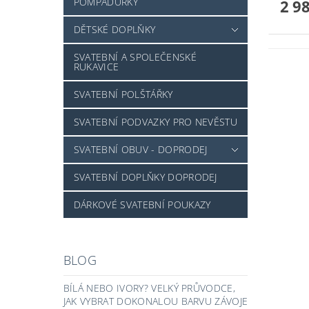
POMPADURKY
2 9
DĚTSKÉ DOPLŇKY
SVATEBNÍ A SPOLEČENSKÉ
RUKAVICE
SVATEBNÍ POLŠTÁŘKY
SVATEBNÍ PODVAZKY PRO NEVĚSTU
SVATEBNÍ OBUV - DOPRODEJ
SVATEBNÍ DOPLŇKY DOPRODEJ
DÁRKOVÉ SVATEBNÍ POUKAZY
BLOG
BÍLÁ NEBO IVORY? VELKÝ PRŮVODCE,
JAK VYBRAT DOKONALOU BARVU ZÁVOJE