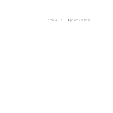
1
1
1
Stránka
z
-
položek celkem