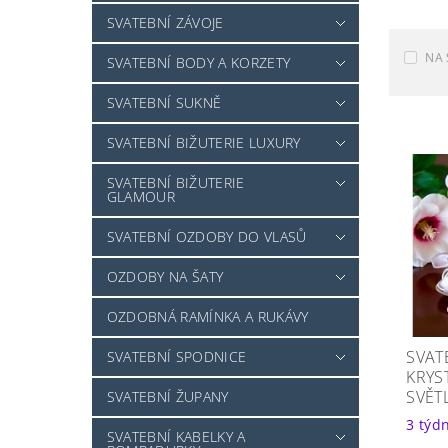
SVATEBNÍ ZÁVOJE
NA 
SVATEBNÍ BODY A KORZETY
SVATEBNÍ SUKNĚ
SVATEBNÍ BIŽUTERIE LUXURY
SVATEBNÍ BIŽUTERIE
GLAMOUR
SVATEBNÍ OZDOBY DO VLASŮ
OZDOBY NA ŠATY
OZDOBNÁ RAMÍNKA A RUKÁVY
SVAT
SVATEBNÍ SPODNICE
KRYS
SVĚT
SVATEBNÍ ŽUPANY
3 týd
SVATEBNÍ KABELKY A