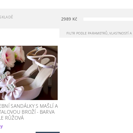
SKLADĚ
2989
Kč
FILTR PODLE PARAMETRŮ, VLASTNOSTÍ 
EBNÍ SANDÁLKY S MAŠLÍ A
TALOVOU BROŽÍ - BARVA
LE RŮŽOVÁ
ny